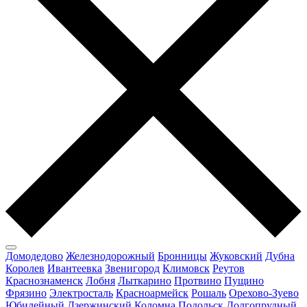
Домодедово
Железнодорожный
Бронницы
Жуковский
Дубна
Королев
Ивантеевка
Звенигород
Климовск
Реутов
Краснознаменск
Лобня
Лыткарино
Протвино
Пущино
Фрязино
Электросталь
Красноармейск
Рошаль
Орехово-Зуево
Юбилейный
Дзержинский
Коломна
Подольск
Долгопрудный