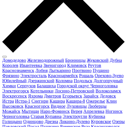
Домодедово
Железнодорожный
Бронницы
Жуковский
Дубна
Королев
Ивантеевка
Звенигород
Климовск
Реутов
Краснознаменск
Лобня
Лыткарино
Протвино
Пущино
Фрязино
Электросталь
Красноармейск
Рошаль
Орехово-Зуево
Юбилейный
Дзержинский
Коломна
Подольск
Долгопрудный
Химки
Серпухов
Балашиха
Городской округ Черноголовка
Электрогорск
Котельники
Лосино-Петровский
Волоколамск
Воскресенск
Яхрома
Дмитров
Егорьевск
Зарайск
Дедовск
Истра
Истра-1
Снегири
Кашира
Кашира-8
Ожерелье
Клин
Высоковск
Красногорск
Видное
Луховицы
Люберцы
Можайск
Мытищи
Наро-Фоминск
Верея
Апрелевка
Ногинск
Черноголовка
Старая Купавна
Электроугли
Кубинка
Голицыно
Одинцово
Дрезна
Ликино-Дулево
Куровское
Озеры
Павловский Посад
Пушкино
Раменское
Руза
Краснозаводск