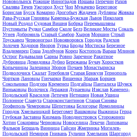
Нововолынск
Рожище
Виноградов
Иршава
Перечин
Рахов
Свалява
Тячев
Ужгород
Хуст
Чоп
Мукачево
Береговое
Борислав
Бусск
Комарно
Дрогобыч
Жидачев
Дубляны
Жовква
Рава-Русская
Глиняны
Каменка-Бужская
Львов
Николаев
Новый Роздол
Судовая Вишня
Бобрка
Перемышляны
Пустомыты
Рудки
Самбор
Сколе
Белз
Великие Мосты
Сокаль
Угнев
Добромиль
Старый Самбор
Хыров
Моршин
Стрый
Трускавец
Червоноград
Новояворовск
Городок
Радехов
Золочев
Ходоров
Яворов
Турка
Броды
Мостиска
Березное
Владимирец
Гоща
Здолбунов
Корец
Костополь
Вараш
Млинов
Острог
Радывылив
Сарны
Ровно
Заречное
Ракитное
Дубровица
Демидовка
Дубно
Бережаны
Бучач
Хоростков
Копычинцы
Залещики
Зборов
Почаев
Монастыриска
Подволочиск
Скалат
Теребовля
Старая Брикуля
Тернополь
Чортков
Лановцы
Гончарки
Вишенки
Збараж
Борщев
Сокольники
Подгора
Кременец
Подгайцы
Панталиха
Шумск
Виньковцы
Волочиск
Деражня
Дунаевцы
Изяслав
Каменец-
Подольский
Красилов
Летичев
Нетишин
Новая Ушица
Полонное
Славута
Староконстантинов
Старая Синява
Теофиполь
Чемеровцы
Шепетовка
Белогорье
Ярмолинцы
Городок
Хмельницкий
Берегомет
Вашковцы
Выжница
Герца
Глубокая
Заставна
Кицмань
Новоднестровск
Сторожинец
Хотин
Сокиряны
Черновцы
Новоселица
Лекечи
Липованы
Фальков
Бершадь
Винница
Гайсин
Жмеринка
Могилев-
Подольский
Немиров
Гнивань
Тульчин
Хмельник
Шаргород