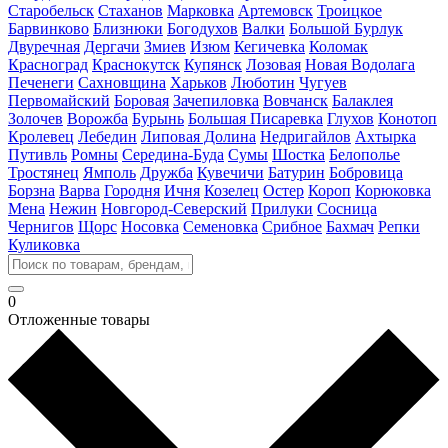
Старобельск
Стаханов
Марковка
Артемовск
Троицкое
Барвинково
Близнюки
Богодухов
Валки
Большой Бурлук
Двуречная
Дергачи
Змиев
Изюм
Кегичевка
Коломак
Красноград
Краснокутск
Купянск
Лозовая
Новая Водолага
Печенеги
Сахновщина
Харьков
Люботин
Чугуев
Первомайский
Боровая
Зачепиловка
Вовчанск
Балаклея
Золочев
Ворожба
Бурынь
Большая Писаревка
Глухов
Конотоп
Кролевец
Лебедин
Липовая Долина
Недригайлов
Ахтырка
Путивль
Ромны
Середина-Буда
Сумы
Шостка
Белополье
Тростянец
Ямполь
Дружба
Кувечичи
Батурин
Бобровица
Борзна
Варва
Городня
Ичня
Козелец
Остер
Короп
Корюковка
Мена
Нежин
Новгород-Северский
Прилуки
Сосница
Чернигов
Щорс
Носовка
Семеновка
Срибное
Бахмач
Репки
Куликовка
0
Отложенные товары