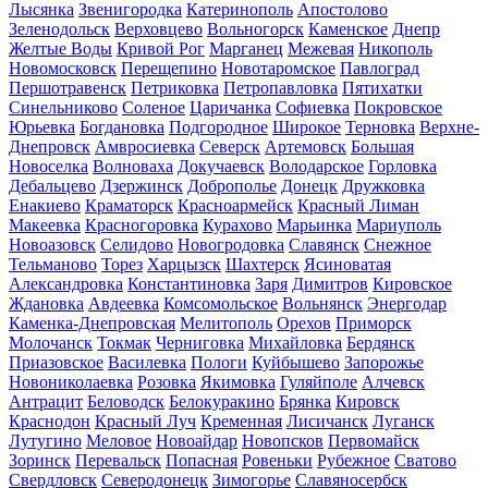
Лысянка
Звенигородка
Катеринополь
Апостолово
Зеленодольск
Верховцево
Вольногорск
Каменское
Днепр
Желтые Воды
Кривой Рог
Марганец
Межевая
Никополь
Новомосковск
Перещепино
Новотаромское
Павлоград
Першотравенск
Петриковка
Петропавловка
Пятихатки
Синельниково
Соленое
Царичанка
Софиевка
Покровское
Юрьевка
Богдановка
Подгородное
Широкое
Терновка
Верхне-
Днепровск
Амвросиевка
Северск
Артемовск
Большая
Новоселка
Волноваха
Докучаевск
Володарское
Горловка
Дебальцево
Дзержинск
Доброполье
Донецк
Дружковка
Енакиево
Краматорск
Красноармейск
Красный Лиман
Макеевка
Красногоровка
Курахово
Марьинка
Мариуполь
Новоазовск
Селидово
Новогродовка
Славянск
Снежное
Тельманово
Торез
Харцызск
Шахтерск
Ясиноватая
Александровка
Константиновка
Заря
Димитров
Кировское
Ждановка
Авдеевка
Комсомольское
Вольнянск
Энергодар
Каменка-Днепровская
Мелитополь
Орехов
Приморск
Молочанск
Токмак
Черниговка
Михайловка
Бердянск
Приазовское
Василевка
Пологи
Куйбышево
Запорожье
Новониколаевка
Розовка
Якимовка
Гуляйполе
Алчевск
Антрацит
Беловодск
Белокуракино
Брянка
Кировск
Краснодон
Красный Луч
Кременная
Лисичанск
Луганск
Лутугино
Меловое
Новоайдар
Новопсков
Первомайск
Зоринск
Перевальск
Попасная
Ровеньки
Рубежное
Сватово
Свердловск
Северодонецк
Зимогорье
Славяносербск