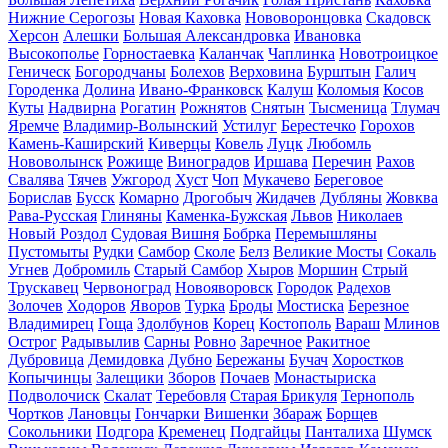
Нижние Серогозы
Новая Каховка
Нововоронцовка
Скадовск
Херсон
Алешки
Большая Александровка
Ивановка
Высокополье
Горностаевка
Каланчак
Чаплинка
Новотроицкое
Геническ
Богородчаны
Болехов
Верховина
Бурштын
Галич
Городенка
Долина
Ивано-Франковск
Калуш
Коломыя
Косов
Куты
Надвирна
Рогатин
Рожнятов
Снятын
Тысменица
Тлумач
Яремче
Владимир-Волынский
Устилуг
Берестечко
Горохов
Камень-Каширский
Киверцы
Ковель
Луцк
Любомль
Нововолынск
Рожище
Виноградов
Иршава
Перечин
Рахов
Свалява
Тячев
Ужгород
Хуст
Чоп
Мукачево
Береговое
Борислав
Бусск
Комарно
Дрогобыч
Жидачев
Дубляны
Жовква
Рава-Русская
Глиняны
Каменка-Бужская
Львов
Николаев
Новый Роздол
Судовая Вишня
Бобрка
Перемышляны
Пустомыты
Рудки
Самбор
Сколе
Белз
Великие Мосты
Сокаль
Угнев
Добромиль
Старый Самбор
Хыров
Моршин
Стрый
Трускавец
Червоноград
Новояворовск
Городок
Радехов
Золочев
Ходоров
Яворов
Турка
Броды
Мостиска
Березное
Владимирец
Гоща
Здолбунов
Корец
Костополь
Вараш
Млинов
Острог
Радывылив
Сарны
Ровно
Заречное
Ракитное
Дубровица
Демидовка
Дубно
Бережаны
Бучач
Хоростков
Копычинцы
Залещики
Зборов
Почаев
Монастыриска
Подволочиск
Скалат
Теребовля
Старая Брикуля
Тернополь
Чортков
Лановцы
Гончарки
Вишенки
Збараж
Борщев
Сокольники
Подгора
Кременец
Подгайцы
Панталиха
Шумск