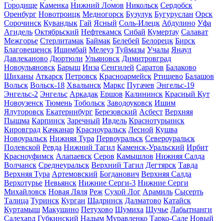
Городище
Каменка
Нижний Ломов
Никольск
Сердобск
Оренбург
Новотроицк
Медногорск
Бузулук
Бугуруслан
Орск
Сорочинск
Кувандык
Гай
Ясный
Соль-Илецк
Абдулино
Уфа
Агидель
Октябрьский
Нефтекамск
Сибай
Кумертау
Салават
Межгорье
Стерлитамак
Баймак
Белебей
Белорецк
Бирск
Благовещенск
Ишимбай
Мелеуз
Туймазы
Учалы
Янаул
Давлеканово
Дюртюли
Ульяновск
Димитровград
Новоульяновск
Барыш
Инза
Сенгилей
Саратов
Балаково
Шиханы
Аткарск
Петровск
Красноармейск
Ртищево
Балашов
Вольск
Вольск-18
Хвалынск
Маркс
Пугачев
Энгельс-19
Энгельс-2
Энгельс
Аркадак
Ершов
Калининск
Красный Кут
Новоузенск
Тюмень
Тобольск
Заводоуковск
Ишим
Ялуторовск
Екатеринбург
Березовский
Асбест
Верхняя
Пышма
Карпинск
Заречный
Ивдель
Краснотурьинск
Кировград
Качканар
Красноуральск
Лесной
Кушва
Новоуральск
Нижняя Тура
Первоуральск
Североуральск
Полевской
Ревда
Нижний Тагил
Каменск-Уральский
Ирбит
Красноуфимск
Алапаевск
Серов
Камышлов
Нижняя Салда
Волчанск
Среднеуральск
Верхний Тагил
Дегтярск
Тавда
Верхняя Тура
Артемовский
Богданович
Верхняя Салда
Верхотурье
Невьянск
Нижние Серги-3
Нижние Серги
Михайловск
Новая Ляля
Реж
Сухой Лог
Арамиль
Сысерть
Талица
Туринск
Курган
Шадринск
Далматово
Катайск
Куртамыш
Макушино
Петухово
Шумиха
Щучье
Лабытнанги
Салехард
Губкинский
Надым
Муравленко
Тарко-Сале
Новый