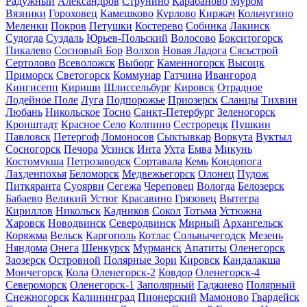
Радужный
Александров
Струнино
Карабаново
Муром
Вязники
Гороховец
Камешково
Курлово
Киржач
Кольчугино
Меленки
Покров
Петушки
Костерево
Собинка
Лакинск
Судогда
Суздаль
Юрьев-Польский
Волосово
Бокситогорск
Пикалево
Сосновый Бор
Волхов
Новая Ладога
Сясьстрой
Сертолово
Всеволожск
Выборг
Каменногорск
Высоцк
Приморск
Светогорск
Коммунар
Гатчина
Ивангород
Кингисепп
Кириши
Шлиссельбург
Кировск
Отрадное
Лодейное Поле
Луга
Подпорожье
Приозерск
Сланцы
Тихвин
Любань
Никольское
Тосно
Санкт-Петербург
Зеленогорск
Кронштадт
Красное Село
Колпино
Сестрорецк
Пушкин
Павловск
Петергоф
Ломоносов
Сыктывкар
Воркута
Вуктыл
Сосногорск
Печора
Усинск
Инта
Ухта
Емва
Микунь
Костомукша
Петрозаводск
Сортавала
Кемь
Кондопога
Лахденпохья
Беломорск
Медвежьегорск
Олонец
Пудож
Питкяранта
Суоярви
Сегежа
Череповец
Вологда
Белозерск
Бабаево
Великий Устюг
Красавино
Грязовец
Вытегра
Кириллов
Никольск
Кадников
Сокол
Тотьма
Устюжна
Харовск
Новодвинск
Северодвинск
Мирный
Архангельск
Коряжма
Вельск
Каргополь
Котлас
Сольвычегодск
Мезень
Няндома
Онега
Шенкурск
Мурманск
Апатиты
Оленегорск
Заозерск
Островной
Полярные Зори
Кировск
Кандалакша
Мончегорск
Кола
Оленегорск-2
Ковдор
Оленегорск-4
Североморск
Оленегорск-1
Заполярный
Гаджиево
Полярный
Снежногорск
Калининград
Пионерский
Мамоново
Гвардейск