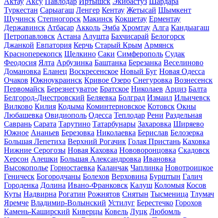
Актау
Аксу
Павлодар
Иртышск
Экибастуз
Шардара
Туркестан
Сарыагаш
Ленгер
Кентау
Жетысай
Шымкент
Щучинск
Степногорск
Макинск
Кокшетау
Ерментау
Державинск
Атбасар
Акколь
Эмба
Хромтау
Алга
Кандыагаш
Петропавловск
Астана
Алушта
Бахчисарай
Белогорск
Джанкой
Евпатория
Керчь
Старый Крым
Армянск
Красноперекопск
Щелкино
Саки
Симферополь
Судак
Феодосия
Ялта
Арбузинка
Баштанка
Березанка
Веселиново
Домановка
Еланец
Воскресенское
Новый Буг
Новая Одесса
Очаков
Южноукраинск
Кривое Озеро
Снегуровка
Вознесенск
Первомайск
Березнегуватое
Братское
Николаев
Арциз
Балта
Белгород-Днестровский
Беляевка
Болград
Измаил
Ильичевск
Вилково
Килия
Кодыма
Коминтерновское
Котовск
Окны
Любашевка
Овидиополь
Одесса
Теплодар
Рени
Раздельная
Саврань
Сарата
Тарутино
Татарбунары
Захаровка
Ширяево
Южное
Ананьев
Березовка
Николаевка
Берислав
Белозерка
Большая Лепетиха
Верхний Рогачик
Голая Пристань
Каховка
Нижние Серогозы
Новая Каховка
Нововоронцовка
Скадовск
Херсон
Алешки
Большая Александровка
Ивановка
Высокополье
Горностаевка
Каланчак
Чаплинка
Новотроицкое
Геническ
Богородчаны
Болехов
Верховина
Бурштын
Галич
Городенка
Долина
Ивано-Франковск
Калуш
Коломыя
Косов
Куты
Надвирна
Рогатин
Рожнятов
Снятын
Тысменица
Тлумач
Яремче
Владимир-Волынский
Устилуг
Берестечко
Горохов
Камень-Каширский
Киверцы
Ковель
Луцк
Любомль