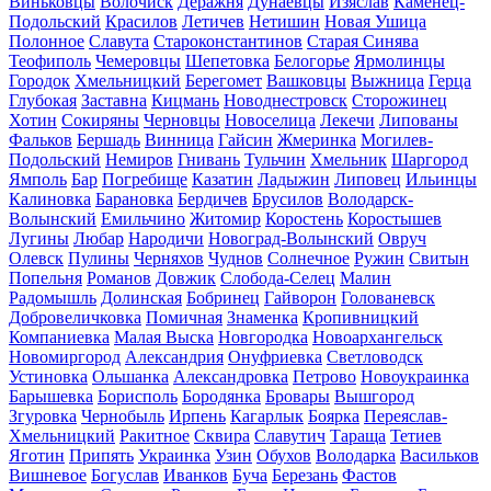
Виньковцы
Волочиск
Деражня
Дунаевцы
Изяслав
Каменец-
Подольский
Красилов
Летичев
Нетишин
Новая Ушица
Полонное
Славута
Староконстантинов
Старая Синява
Теофиполь
Чемеровцы
Шепетовка
Белогорье
Ярмолинцы
Городок
Хмельницкий
Берегомет
Вашковцы
Выжница
Герца
Глубокая
Заставна
Кицмань
Новоднестровск
Сторожинец
Хотин
Сокиряны
Черновцы
Новоселица
Лекечи
Липованы
Фальков
Бершадь
Винница
Гайсин
Жмеринка
Могилев-
Подольский
Немиров
Гнивань
Тульчин
Хмельник
Шаргород
Ямполь
Бар
Погребище
Казатин
Ладыжин
Липовец
Ильинцы
Калиновка
Барановка
Бердичев
Брусилов
Володарск-
Волынский
Емильчино
Житомир
Коростень
Коростышев
Лугины
Любар
Народичи
Новоград-Волынский
Овруч
Олевск
Пулины
Черняхов
Чуднов
Солнечное
Ружин
Свитын
Попельня
Романов
Довжик
Слобода-Селец
Малин
Радомышль
Долинская
Бобринец
Гайворон
Голованевск
Добровеличковка
Помичная
Знаменка
Кропивницкий
Компаниевка
Малая Выска
Новгородка
Новоархангельск
Новомиргород
Александрия
Онуфриевка
Светловодск
Устиновка
Ольшанка
Александровка
Петрово
Новоукраинка
Барышевка
Борисполь
Бородянка
Бровары
Вышгород
Згуровка
Чернобыль
Ирпень
Кагарлык
Боярка
Переяслав-
Хмельницкий
Ракитное
Сквира
Славутич
Тараща
Тетиев
Яготин
Припять
Украинка
Узин
Обухов
Володарка
Васильков
Вишневое
Богуслав
Иванков
Буча
Березань
Фастов