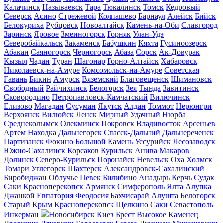
Калачинск
Называевск
Тара
Тюкалинск
Томск
Кедровый
Северск
Асино
Стрежевой
Колпашево
Барнаул
Алейск
Бийск
Белокуриха
Рубцовск
Новоалтайск
Камень-на-Оби
Славгород
Заринск
Яровое
Змеиногорск
Горняк
Улан-Удэ
Северобайкальск
Закаменск
Бабушкин
Кяхта
Гусиноозерск
Абакан
Саяногорск
Черногорск
Абаза
Сорск
Ак-Довурак
Кызыл
Чадан
Туран
Шагонар
Горно-Алтайск
Хабаровск
Николаевск-на-Амуре
Комсомольск-на-Амуре
Советская
Гавань
Бикин
Амурск
Вяземский
Благовещенск
Шимановск
Свободный
Райчихинск
Белогорск
Зея
Тында
Завитинск
Сковородино
Петропавловск-Камчатский
Вилючинск
Елизово
Магадан
Сусуман
Якутск
Алдан
Томмот
Нерюнгри
Верхоянск
Вилюйск
Ленск
Мирный
Удачный
Нюрба
Среднеколымск
Олекминск
Покровск
Владивосток
Арсеньев
Артем
Находка
Дальнегорск
Спасск-Дальний
Дальнереченск
Партизанск
Фокино
Большой Камень
Уссурийск
Лесозаводск
Южно-Сахалинск
Корсаков
Курильск
Анива
Макаров
Долинск
Северо-Курильск
Поронайск
Невельск
Оха
Холмск
Томари
Углегорск
Шахтерск
Александровск-Сахалинский
Биробиджан
Облучье
Певек
Билибино
Анадырь
Керчь
Судак
Саки
Красноперекопск
Армянск
Симферополь
Ялта
Алупка
Джанкой
Евпатория
Феодосия
Бахчисарай
Алушта
Белогорск
Старый Крым
Красноперекопск
Щелкино
Саки
Севастополь
Инкерман
Новосибирск
Киев
Брест
Высокое
Каменец