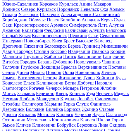
Южно-Сахалинск
Корсаков
Курильск
Анива
Макаров
Долинск
Северо-Курильск
Поронайск
Невельск
Оха
Холмск
Томари
Углегорск
Шахтерск
Александровск-Сахалинский
Биробиджан
Облучье
Певек
Билибино
Анадырь
Керчь
Судак
Саки
Красноперекопск
Армянск
Симферополь
Ялта
Алупка
Джанкой
Евпатория
Феодосия
Бахчисарай
Алушта
Белогорск
Старый Крым
Красноперекопск
Щелкино
Саки
Севастополь
Инкерман
Новосибирск
Киев
Брест
Высокое
Каменец
Дрогичин
Ляховичи
Белоозерск
Береза
Лунинец
Микашевичи
Давид-Городок
Столин
Коссово
Ивацевичи
Иваново
Кобрин
Малорита
Пружаны
Жабинка
Пинск
Барановичи
Ганцевичи
Витебск
Городок
Барань
Дубровно
Новолукомль
Чашники
Толочин
Глубокое
Докшицы
Браслав
Верхнедвинск
Поставы
Сенно
Дисна
Миоры
Полоцк
Орша
Новополоцк
Лепель
Гомель
Василевичи
Речица
Житковичи
Туров
Хойники
Буда-
Кошелево
Ельск
Калинковичи
Ветка
Добруш
Наровля
Светлогорск
Рогачев
Чечерск
Мозырь
Петриков
Жлобин
Минск
Заславль
Березино
Клецк
Копыль
Узда
Червень
Мядель
Несвиж
Любань
Молодечно
Крупки
Логойск
Смолевичи
Столбцы
Солигорск
Марьина Горка
Слуцк
Фаниполь
Дзержинск
Воложин
Вилейка
Борисов
Жодино
Старые
Дороги
Заславль
Могилев
Кировск
Чериков
Чаусы
Славгород
Осиповичи
Мстиславль
Костюковичи
Кричев
Шклов
Горки
Быхов
Кличев
Климовичи
Бобруйск
Березовка
Лида
Скидель
Свислочь
Волковыск
Дятлово
Мосты
Новогрудок
Слоним