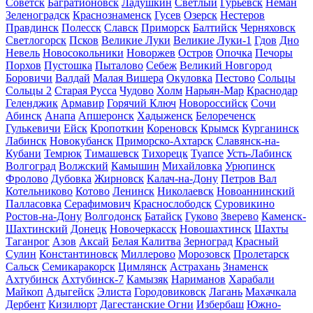
Советск
Багратионовск
Ладушкин
Светлый
Гурьевск
Неман
Зеленоградск
Краснознаменск
Гусев
Озерск
Нестеров
Правдинск
Полесск
Славск
Приморск
Балтийск
Черняховск
Светлогорск
Псков
Великие Луки
Великие Луки-1
Гдов
Дно
Невель
Новосокольники
Новоржев
Остров
Опочка
Печоры
Порхов
Пустошка
Пыталово
Себеж
Великий Новгород
Боровичи
Валдай
Малая Вишера
Окуловка
Пестово
Сольцы
Сольцы 2
Старая Русса
Чудово
Холм
Нарьян-Мар
Краснодар
Геленджик
Армавир
Горячий Ключ
Новороссийск
Сочи
Абинск
Анапа
Апшеронск
Хадыженск
Белореченск
Гулькевичи
Ейск
Кропоткин
Кореновск
Крымск
Курганинск
Лабинск
Новокубанск
Приморско-Ахтарск
Славянск-на-
Кубани
Темрюк
Тимашевск
Тихорецк
Туапсе
Усть-Лабинск
Волгоград
Волжский
Камышин
Михайловка
Урюпинск
Фролово
Дубовка
Жирновск
Калач-на-Дону
Петров Вал
Котельниково
Котово
Ленинск
Николаевск
Новоаннинский
Палласовка
Серафимович
Краснослободск
Суровикино
Ростов-на-Дону
Волгодонск
Батайск
Гуково
Зверево
Каменск-
Шахтинский
Донецк
Новочеркасск
Новошахтинск
Шахты
Таганрог
Азов
Аксай
Белая Калитва
Зерноград
Красный
Сулин
Константиновск
Миллерово
Морозовск
Пролетарск
Сальск
Семикаракорск
Цимлянск
Астрахань
Знаменск
Ахтубинск
Ахтубинск-7
Камызяк
Нариманов
Харабали
Майкоп
Адыгейск
Элиста
Городовиковск
Лагань
Махачкала
Дербент
Кизилюрт
Дагестанские Огни
Избербаш
Южно-