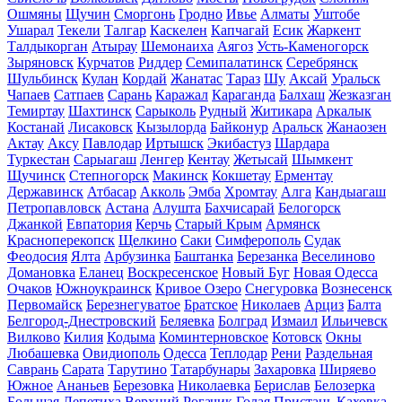
Ошмяны
Щучин
Сморгонь
Гродно
Ивье
Алматы
Уштобе
Ушарал
Текели
Талгар
Каскелен
Капчагай
Есик
Жаркент
Талдыкорган
Атырау
Шемонаиха
Аягоз
Усть-Каменогорск
Зыряновск
Курчатов
Риддер
Семипалатинск
Серебрянск
Шульбинск
Кулан
Кордай
Жанатас
Тараз
Шу
Аксай
Уральск
Чапаев
Сатпаев
Сарань
Каражал
Караганда
Балхаш
Жезказган
Темиртау
Шахтинск
Сарыколь
Рудный
Житикара
Аркалык
Костанай
Лисаковск
Кызылорда
Байконур
Аральск
Жанаозен
Актау
Аксу
Павлодар
Иртышск
Экибастуз
Шардара
Туркестан
Сарыагаш
Ленгер
Кентау
Жетысай
Шымкент
Щучинск
Степногорск
Макинск
Кокшетау
Ерментау
Державинск
Атбасар
Акколь
Эмба
Хромтау
Алга
Кандыагаш
Петропавловск
Астана
Алушта
Бахчисарай
Белогорск
Джанкой
Евпатория
Керчь
Старый Крым
Армянск
Красноперекопск
Щелкино
Саки
Симферополь
Судак
Феодосия
Ялта
Арбузинка
Баштанка
Березанка
Веселиново
Домановка
Еланец
Воскресенское
Новый Буг
Новая Одесса
Очаков
Южноукраинск
Кривое Озеро
Снегуровка
Вознесенск
Первомайск
Березнегуватое
Братское
Николаев
Арциз
Балта
Белгород-Днестровский
Беляевка
Болград
Измаил
Ильичевск
Вилково
Килия
Кодыма
Коминтерновское
Котовск
Окны
Любашевка
Овидиополь
Одесса
Теплодар
Рени
Раздельная
Саврань
Сарата
Тарутино
Татарбунары
Захаровка
Ширяево
Южное
Ананьев
Березовка
Николаевка
Берислав
Белозерка
Большая Лепетиха
Верхний Рогачик
Голая Пристань
Каховка