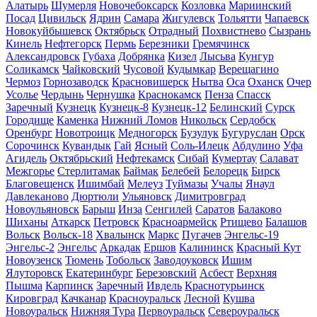
Алатырь
Шумерля
Новочебоксарск
Козловка
Мариинский
Посад
Цивильск
Ядрин
Самара
Жигулевск
Тольятти
Чапаевск
Новокуйбышевск
Октябрьск
Отрадный
Похвистнево
Сызрань
Кинель
Нефтегорск
Пермь
Березники
Гремячинск
Александровск
Губаха
Добрянка
Кизел
Лысьва
Кунгур
Соликамск
Чайковский
Чусовой
Кудымкар
Верещагино
Чермоз
Горнозаводск
Красновишерск
Нытва
Оса
Оханск
Очер
Усолье
Чердынь
Чернушка
Краснокамск
Пенза
Спасск
Заречный
Кузнецк
Кузнецк-8
Кузнецк-12
Белинский
Сурск
Городище
Каменка
Нижний Ломов
Никольск
Сердобск
Оренбург
Новотроицк
Медногорск
Бузулук
Бугуруслан
Орск
Сорочинск
Кувандык
Гай
Ясный
Соль-Илецк
Абдулино
Уфа
Агидель
Октябрьский
Нефтекамск
Сибай
Кумертау
Салават
Межгорье
Стерлитамак
Баймак
Белебей
Белорецк
Бирск
Благовещенск
Ишимбай
Мелеуз
Туймазы
Учалы
Янаул
Давлеканово
Дюртюли
Ульяновск
Димитровград
Новоульяновск
Барыш
Инза
Сенгилей
Саратов
Балаково
Шиханы
Аткарск
Петровск
Красноармейск
Ртищево
Балашов
Вольск
Вольск-18
Хвалынск
Маркс
Пугачев
Энгельс-19
Энгельс-2
Энгельс
Аркадак
Ершов
Калининск
Красный Кут
Новоузенск
Тюмень
Тобольск
Заводоуковск
Ишим
Ялуторовск
Екатеринбург
Березовский
Асбест
Верхняя
Пышма
Карпинск
Заречный
Ивдель
Краснотурьинск
Кировград
Качканар
Красноуральск
Лесной
Кушва
Новоуральск
Нижняя Тура
Первоуральск
Североуральск