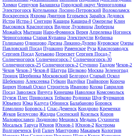
Химки
Серпухов
Балашиха
Городской округ Черноголовка
Электрогорск
Котельники
Лосино-Петровский
Волоколамск
Воскресенск
Яхрома
Дмитров
Егорьевск
Зарайск
Дедовск
Истра
Истра-1
Снегири
Кашира
Кашира-8
Ожерелье
Клин
Высоковск
Красногорск
Видное
Луховицы
Люберцы
Можайск
Мытищи
Наро-Фоминск
Верея
Апрелевка
Ногинск
Черноголовка
Старая Купавна
Электроугли
Кубинка
Голицыно
Одинцово
Дрезна
Ликино-Дулево
Куровское
Озеры
Павловский Посад
Пушкино
Раменское
Руза
Краснозаводск
Сергиев Посад
Хотьково
Пересвет
Сергиев Посад-7
Солнечногорск
Солнечногорск-7
Солнечногорск-30
Солнечногорск-25
Солнечногорск-2
Ступино
Талдом
Чехов-2
Чехов
Чехов-3
Чехов-8
Шатура
Щелково
Москва
Зеленоград
Троицк
Щербинка
Московский
Белгород
Старый Оскол
Шебекино
Алексеевка
Губкин
Валуйки
Грайворон
Короча
Бирюч
Новый Оскол
Строитель
Иваново
Кохма
Гаврилов
Посад
Заволжск
Вичуга
Кинешма
Наволоки
Комсомольск
Пучеж
Плес
Приволжск
Тейково
Родники
Шуя
Фурманов
Юрьевец
Южа
Калуга
Обнинск
Балабаново
Боровск
Ермолино
Боровск-1
Спас-Деменск
Кондрово
Кременки
Жуков
Белоусово
Жиздра
Сосенский
Козельск
Киров
Малоярославец
Людиново
Мещовск
Медынь
Сухиничи
Мосальск
Таруса
Юхнов
Юхнов-1
Юхнов-2
Кострома
Волгореченск
Буй
Галич
Мантурово
Макарьев
Кологрив
Нерехта
Нея
Солигалич
Чухлома
Шарья
Курск
Курчатов