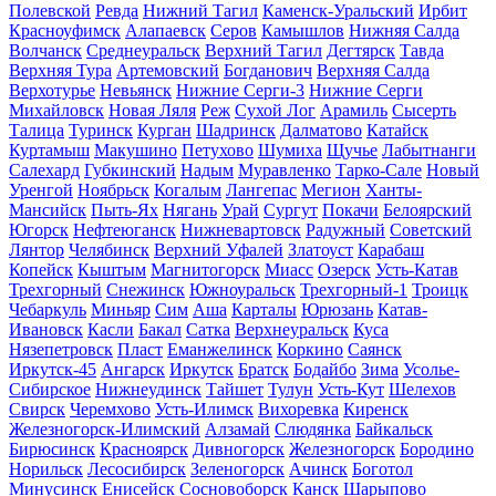
Полевской
Ревда
Нижний Тагил
Каменск-Уральский
Ирбит
Красноуфимск
Алапаевск
Серов
Камышлов
Нижняя Салда
Волчанск
Среднеуральск
Верхний Тагил
Дегтярск
Тавда
Верхняя Тура
Артемовский
Богданович
Верхняя Салда
Верхотурье
Невьянск
Нижние Серги-3
Нижние Серги
Михайловск
Новая Ляля
Реж
Сухой Лог
Арамиль
Сысерть
Талица
Туринск
Курган
Шадринск
Далматово
Катайск
Куртамыш
Макушино
Петухово
Шумиха
Щучье
Лабытнанги
Салехард
Губкинский
Надым
Муравленко
Тарко-Сале
Новый
Уренгой
Ноябрьск
Когалым
Лангепас
Мегион
Ханты-
Мансийск
Пыть-Ях
Нягань
Урай
Сургут
Покачи
Белоярский
Югорск
Нефтеюганск
Нижневартовск
Радужный
Советский
Лянтор
Челябинск
Верхний Уфалей
Златоуст
Карабаш
Копейск
Кыштым
Магнитогорск
Миасс
Озерск
Усть-Катав
Трехгорный
Снежинск
Южноуральск
Трехгорный-1
Троицк
Чебаркуль
Миньяр
Сим
Аша
Карталы
Юрюзань
Катав-
Ивановск
Касли
Бакал
Сатка
Верхнеуральск
Куса
Нязепетровск
Пласт
Еманжелинск
Коркино
Саянск
Иркутск-45
Ангарск
Иркутск
Братск
Бодайбо
Зима
Усолье-
Сибирское
Нижнеудинск
Тайшет
Тулун
Усть-Кут
Шелехов
Свирск
Черемхово
Усть-Илимск
Вихоревка
Киренск
Железногорск-Илимский
Алзамай
Слюдянка
Байкальск
Бирюсинск
Красноярск
Дивногорск
Железногорск
Бородино
Норильск
Лесосибирск
Зеленогорск
Ачинск
Боготол
Минусинск
Енисейск
Сосновоборск
Канск
Шарыпово