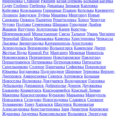
Мироновка
Ставище
Ржищев
Белая Церковь
Большая Багачка
Гадяч
Глобино
Гребенка
Диканька
Зиньков
Карловка
Кобеляки
Козельщина
Горишные Плавни
Котельва
Кременчуг
Лохвица
Заводское
Лубны
Машевка
Миргород
Новые
Санжары
Оржица
Пырятин
Решетиловка
Хорол
Чернухи
Чутово
Полтава
Семеновка
Шишаки
Городище
Драбов
Жашков
Ватутино
Золотоноша
Канев
Корсунь-
Шевченковский
Монастырище
Смела
Тальное
Умань
Чигирин
Чернобай
Шпола
Маньковка
Каменка
Христиновка
Черкассы
Лысянка
Звенигородка
Катеринополь
Апостолово
Зеленодольск
Верховцево
Вольногорск
Каменское
Днепр
Желтые Воды
Кривой Рог
Марганец
Межевая
Никополь
Новомосковск
Перещепино
Новотаромское
Павлоград
Першотравенск
Петриковка
Петропавловка
Пятихатки
Синельниково
Соленое
Царичанка
Софиевка
Покровское
Юрьевка
Богдановка
Подгородное
Широкое
Терновка
Верхне-
Днепровск
Амвросиевка
Северск
Артемовск
Большая
Новоселка
Волноваха
Докучаевск
Володарское
Горловка
Дебальцево
Дзержинск
Доброполье
Донецк
Дружковка
Енакиево
Краматорск
Красноармейск
Красный Лиман
Макеевка
Красногоровка
Курахово
Марьинка
Мариуполь
Новоазовск
Селидово
Новогродовка
Славянск
Снежное
Тельманово
Торез
Харцызск
Шахтерск
Ясиноватая
Александровка
Константиновка
Заря
Димитров
Кировское
Ждановка
Авдеевка
Комсомольское
Вольнянск
Энергодар