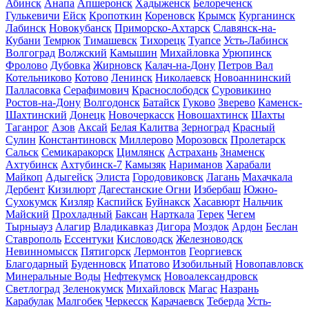
Абинск
Анапа
Апшеронск
Хадыженск
Белореченск
Гулькевичи
Ейск
Кропоткин
Кореновск
Крымск
Курганинск
Лабинск
Новокубанск
Приморско-Ахтарск
Славянск-на-
Кубани
Темрюк
Тимашевск
Тихорецк
Туапсе
Усть-Лабинск
Волгоград
Волжский
Камышин
Михайловка
Урюпинск
Фролово
Дубовка
Жирновск
Калач-на-Дону
Петров Вал
Котельниково
Котово
Ленинск
Николаевск
Новоаннинский
Палласовка
Серафимович
Краснослободск
Суровикино
Ростов-на-Дону
Волгодонск
Батайск
Гуково
Зверево
Каменск-
Шахтинский
Донецк
Новочеркасск
Новошахтинск
Шахты
Таганрог
Азов
Аксай
Белая Калитва
Зерноград
Красный
Сулин
Константиновск
Миллерово
Морозовск
Пролетарск
Сальск
Семикаракорск
Цимлянск
Астрахань
Знаменск
Ахтубинск
Ахтубинск-7
Камызяк
Нариманов
Харабали
Майкоп
Адыгейск
Элиста
Городовиковск
Лагань
Махачкала
Дербент
Кизилюрт
Дагестанские Огни
Избербаш
Южно-
Сухокумск
Кизляр
Каспийск
Буйнакск
Хасавюрт
Нальчик
Майский
Прохладный
Баксан
Нарткала
Терек
Чегем
Тырныауз
Алагир
Владикавказ
Дигора
Моздок
Ардон
Беслан
Ставрополь
Ессентуки
Кисловодск
Железноводск
Невинномысск
Пятигорск
Лермонтов
Георгиевск
Благодарный
Буденновск
Ипатово
Изобильный
Новопавловск
Минеральные Воды
Нефтекумск
Новоалександровск
Светлоград
Зеленокумск
Михайловск
Магас
Назрань
Карабулак
Малгобек
Черкесск
Карачаевск
Теберда
Усть-