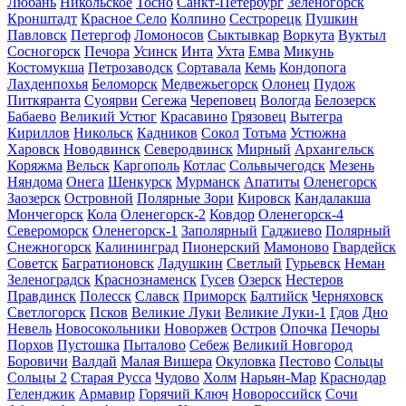
Любань
Никольское
Тосно
Санкт-Петербург
Зеленогорск
Кронштадт
Красное Село
Колпино
Сестрорецк
Пушкин
Павловск
Петергоф
Ломоносов
Сыктывкар
Воркута
Вуктыл
Сосногорск
Печора
Усинск
Инта
Ухта
Емва
Микунь
Костомукша
Петрозаводск
Сортавала
Кемь
Кондопога
Лахденпохья
Беломорск
Медвежьегорск
Олонец
Пудож
Питкяранта
Суоярви
Сегежа
Череповец
Вологда
Белозерск
Бабаево
Великий Устюг
Красавино
Грязовец
Вытегра
Кириллов
Никольск
Кадников
Сокол
Тотьма
Устюжна
Харовск
Новодвинск
Северодвинск
Мирный
Архангельск
Коряжма
Вельск
Каргополь
Котлас
Сольвычегодск
Мезень
Няндома
Онега
Шенкурск
Мурманск
Апатиты
Оленегорск
Заозерск
Островной
Полярные Зори
Кировск
Кандалакша
Мончегорск
Кола
Оленегорск-2
Ковдор
Оленегорск-4
Североморск
Оленегорск-1
Заполярный
Гаджиево
Полярный
Снежногорск
Калининград
Пионерский
Мамоново
Гвардейск
Советск
Багратионовск
Ладушкин
Светлый
Гурьевск
Неман
Зеленоградск
Краснознаменск
Гусев
Озерск
Нестеров
Правдинск
Полесск
Славск
Приморск
Балтийск
Черняховск
Светлогорск
Псков
Великие Луки
Великие Луки-1
Гдов
Дно
Невель
Новосокольники
Новоржев
Остров
Опочка
Печоры
Порхов
Пустошка
Пыталово
Себеж
Великий Новгород
Боровичи
Валдай
Малая Вишера
Окуловка
Пестово
Сольцы
Сольцы 2
Старая Русса
Чудово
Холм
Нарьян-Мар
Краснодар
Геленджик
Армавир
Горячий Ключ
Новороссийск
Сочи