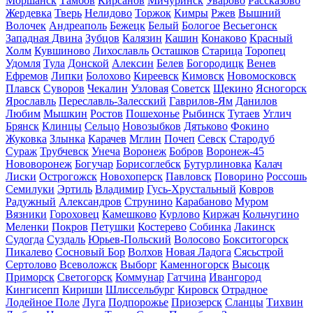
Моршанск
Тамбов
Кирсанов
Мичуринск
Уварово
Рассказово
Жердевка
Тверь
Нелидово
Торжок
Кимры
Ржев
Вышний
Волочек
Андреаполь
Бежецк
Белый
Бологое
Весьегонск
Западная Двина
Зубцов
Калязин
Кашин
Конаково
Красный
Холм
Кувшиново
Лихославль
Осташков
Старица
Торопец
Удомля
Тула
Донской
Алексин
Белев
Богородицк
Венев
Ефремов
Липки
Болохово
Киреевск
Кимовск
Новомосковск
Плавск
Суворов
Чекалин
Узловая
Советск
Щекино
Ясногорск
Ярославль
Переславль-Залесский
Гаврилов-Ям
Данилов
Любим
Мышкин
Ростов
Пошехонье
Рыбинск
Тутаев
Углич
Брянск
Клинцы
Сельцо
Новозыбков
Дятьково
Фокино
Жуковка
Злынка
Карачев
Мглин
Почеп
Севск
Стародуб
Сураж
Трубчевск
Унеча
Воронеж
Бобров
Воронеж-45
Нововоронеж
Богучар
Борисоглебск
Бутурлиновка
Калач
Лиски
Острогожск
Новохоперск
Павловск
Поворино
Россошь
Семилуки
Эртиль
Владимир
Гусь-Хрустальный
Ковров
Радужный
Александров
Струнино
Карабаново
Муром
Вязники
Гороховец
Камешково
Курлово
Киржач
Кольчугино
Меленки
Покров
Петушки
Костерево
Собинка
Лакинск
Судогда
Суздаль
Юрьев-Польский
Волосово
Бокситогорск
Пикалево
Сосновый Бор
Волхов
Новая Ладога
Сясьстрой
Сертолово
Всеволожск
Выборг
Каменногорск
Высоцк
Приморск
Светогорск
Коммунар
Гатчина
Ивангород
Кингисепп
Кириши
Шлиссельбург
Кировск
Отрадное
Лодейное Поле
Луга
Подпорожье
Приозерск
Сланцы
Тихвин