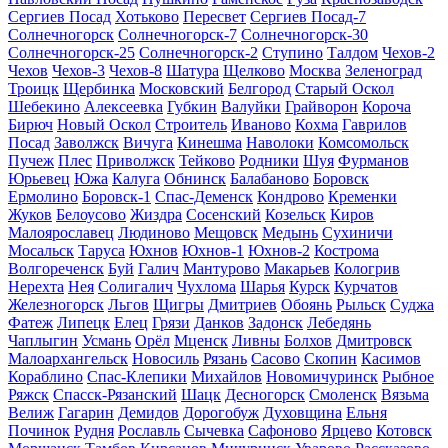
Сергиев Посад
Хотьково
Пересвет
Сергиев Посад-7
Солнечногорск
Солнечногорск-7
Солнечногорск-30
Солнечногорск-25
Солнечногорск-2
Ступино
Талдом
Чехов-2
Чехов
Чехов-3
Чехов-8
Шатура
Щелково
Москва
Зеленоград
Троицк
Щербинка
Московский
Белгород
Старый Оскол
Шебекино
Алексеевка
Губкин
Валуйки
Грайворон
Короча
Бирюч
Новый Оскол
Строитель
Иваново
Кохма
Гаврилов
Посад
Заволжск
Вичуга
Кинешма
Наволоки
Комсомольск
Пучеж
Плес
Приволжск
Тейково
Родники
Шуя
Фурманов
Юрьевец
Южа
Калуга
Обнинск
Балабаново
Боровск
Ермолино
Боровск-1
Спас-Деменск
Кондрово
Кременки
Жуков
Белоусово
Жиздра
Сосенский
Козельск
Киров
Малоярославец
Людиново
Мещовск
Медынь
Сухиничи
Мосальск
Таруса
Юхнов
Юхнов-1
Юхнов-2
Кострома
Волгореченск
Буй
Галич
Мантурово
Макарьев
Кологрив
Нерехта
Нея
Солигалич
Чухлома
Шарья
Курск
Курчатов
Железногорск
Льгов
Щигры
Дмитриев
Обоянь
Рыльск
Суджа
Фатеж
Липецк
Елец
Грязи
Данков
Задонск
Лебедянь
Чаплыгин
Усмань
Орёл
Мценск
Ливны
Болхов
Дмитровск
Малоархангельск
Новосиль
Рязань
Сасово
Скопин
Касимов
Кораблино
Спас-Клепики
Михайлов
Новомичуринск
Рыбное
Ряжск
Спасск-Рязанский
Шацк
Десногорск
Смоленск
Вязьма
Велиж
Гагарин
Демидов
Дорогобуж
Духовщина
Ельня
Починок
Рудня
Рославль
Сычевка
Сафоново
Ярцево
Котовск