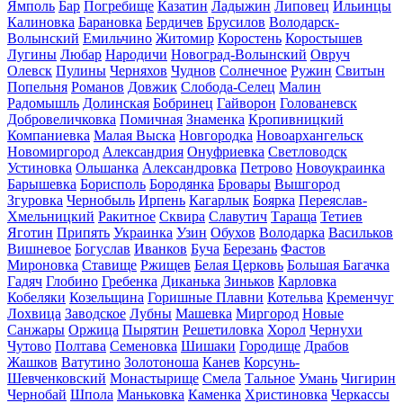
Ямполь
Бар
Погребище
Казатин
Ладыжин
Липовец
Ильинцы
Калиновка
Барановка
Бердичев
Брусилов
Володарск-
Волынский
Емильчино
Житомир
Коростень
Коростышев
Лугины
Любар
Народичи
Новоград-Волынский
Овруч
Олевск
Пулины
Черняхов
Чуднов
Солнечное
Ружин
Свитын
Попельня
Романов
Довжик
Слобода-Селец
Малин
Радомышль
Долинская
Бобринец
Гайворон
Голованевск
Добровеличковка
Помичная
Знаменка
Кропивницкий
Компаниевка
Малая Выска
Новгородка
Новоархангельск
Новомиргород
Александрия
Онуфриевка
Светловодск
Устиновка
Ольшанка
Александровка
Петрово
Новоукраинка
Барышевка
Борисполь
Бородянка
Бровары
Вышгород
Згуровка
Чернобыль
Ирпень
Кагарлык
Боярка
Переяслав-
Хмельницкий
Ракитное
Сквира
Славутич
Тараща
Тетиев
Яготин
Припять
Украинка
Узин
Обухов
Володарка
Васильков
Вишневое
Богуслав
Иванков
Буча
Березань
Фастов
Мироновка
Ставище
Ржищев
Белая Церковь
Большая Багачка
Гадяч
Глобино
Гребенка
Диканька
Зиньков
Карловка
Кобеляки
Козельщина
Горишные Плавни
Котельва
Кременчуг
Лохвица
Заводское
Лубны
Машевка
Миргород
Новые
Санжары
Оржица
Пырятин
Решетиловка
Хорол
Чернухи
Чутово
Полтава
Семеновка
Шишаки
Городище
Драбов
Жашков
Ватутино
Золотоноша
Канев
Корсунь-
Шевченковский
Монастырище
Смела
Тальное
Умань
Чигирин
Чернобай
Шпола
Маньковка
Каменка
Христиновка
Черкассы