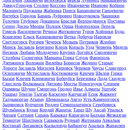
Дрогичин
Ляховичи
Белоозерск
Береза
Лунинец
Микашевичи
Давид-Городок
Столин
Коссово
Ивацевичи
Иваново
Кобрин
Малорита
Пружаны
Жабинка
Пинск
Барановичи
Ганцевичи
Витебск
Городок
Барань
Дубровно
Новолукомль
Чашники
Толочин
Глубокое
Докшицы
Браслав
Верхнедвинск
Поставы
Сенно
Дисна
Миоры
Полоцк
Орша
Новополоцк
Лепель
Гомель
Василевичи
Речица
Житковичи
Туров
Хойники
Буда-
Кошелево
Ельск
Калинковичи
Ветка
Добруш
Наровля
Светлогорск
Рогачев
Чечерск
Мозырь
Петриков
Жлобин
Минск
Заславль
Березино
Клецк
Копыль
Узда
Червень
Мядель
Несвиж
Любань
Молодечно
Крупки
Логойск
Смолевичи
Столбцы
Солигорск
Марьина Горка
Слуцк
Фаниполь
Дзержинск
Воложин
Вилейка
Борисов
Жодино
Старые
Дороги
Заславль
Могилев
Кировск
Чериков
Чаусы
Славгород
Осиповичи
Мстиславль
Костюковичи
Кричев
Шклов
Горки
Быхов
Кличев
Климовичи
Бобруйск
Березовка
Лида
Скидель
Свислочь
Волковыск
Дятлово
Мосты
Новогрудок
Слоним
Ошмяны
Щучин
Сморгонь
Гродно
Ивье
Алматы
Уштобе
Ушарал
Текели
Талгар
Каскелен
Капчагай
Есик
Жаркент
Талдыкорган
Атырау
Шемонаиха
Аягоз
Усть-Каменогорск
Зыряновск
Курчатов
Риддер
Семипалатинск
Серебрянск
Шульбинск
Кулан
Кордай
Жанатас
Тараз
Шу
Аксай
Уральск
Чапаев
Сатпаев
Сарань
Каражал
Караганда
Балхаш
Жезказган
Темиртау
Шахтинск
Сарыколь
Рудный
Житикара
Аркалык
Костанай
Лисаковск
Кызылорда
Байконур
Аральск
Жанаозен