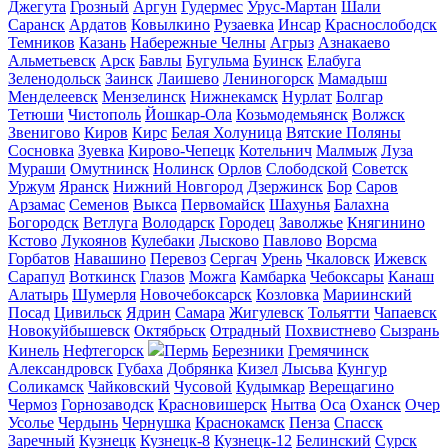
Джегута
Грозный
Аргун
Гудермес
Урус-Мартан
Шали
Саранск
Ардатов
Ковылкино
Рузаевка
Инсар
Краснослободск
Темников
Казань
Набережные Челны
Агрыз
Азнакаево
Альметьевск
Арск
Бавлы
Бугульма
Буинск
Елабуга
Зеленодольск
Заинск
Лаишево
Лениногорск
Мамадыш
Менделеевск
Мензелинск
Нижнекамск
Нурлат
Болгар
Тетюши
Чистополь
Йошкар-Ола
Козьмодемьянск
Волжск
Звенигово
Киров
Кирс
Белая Холуница
Вятские Поляны
Сосновка
Зуевка
Кирово-Чепецк
Котельнич
Малмыж
Луза
Мураши
Омутнинск
Нолинск
Орлов
Слободской
Советск
Уржум
Яранск
Нижний Новгород
Дзержинск
Бор
Саров
Арзамас
Семенов
Выкса
Первомайск
Шахунья
Балахна
Богородск
Ветлуга
Володарск
Городец
Заволжье
Княгинино
Кстово
Лукоянов
Кулебаки
Лысково
Павлово
Ворсма
Горбатов
Навашино
Перевоз
Сергач
Урень
Чкаловск
Ижевск
Сарапул
Воткинск
Глазов
Можга
Камбарка
Чебоксары
Канаш
Алатырь
Шумерля
Новочебоксарск
Козловка
Мариинский
Посад
Цивильск
Ядрин
Самара
Жигулевск
Тольятти
Чапаевск
Новокуйбышевск
Октябрьск
Отрадный
Похвистнево
Сызрань
Кинель
Нефтегорск
Пермь
Березники
Гремячинск
Александровск
Губаха
Добрянка
Кизел
Лысьва
Кунгур
Соликамск
Чайковский
Чусовой
Кудымкар
Верещагино
Чермоз
Горнозаводск
Красновишерск
Нытва
Оса
Оханск
Очер
Усолье
Чердынь
Чернушка
Краснокамск
Пенза
Спасск
Заречный
Кузнецк
Кузнецк-8
Кузнецк-12
Белинский
Сурск