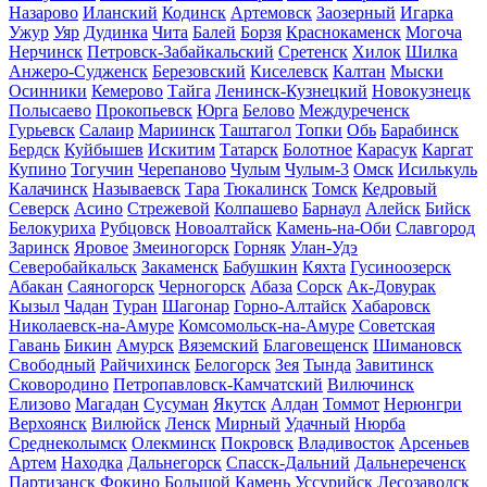
Назарово
Иланский
Кодинск
Артемовск
Заозерный
Игарка
Ужур
Уяр
Дудинка
Чита
Балей
Борзя
Краснокаменск
Могоча
Нерчинск
Петровск-Забайкальский
Сретенск
Хилок
Шилка
Анжеро-Судженск
Березовский
Киселевск
Калтан
Мыски
Осинники
Кемерово
Тайга
Ленинск-Кузнецкий
Новокузнецк
Полысаево
Прокопьевск
Юрга
Белово
Междуреченск
Гурьевск
Салаир
Мариинск
Таштагол
Топки
Обь
Барабинск
Бердск
Куйбышев
Искитим
Татарск
Болотное
Карасук
Каргат
Купино
Тогучин
Черепаново
Чулым
Чулым-3
Омск
Исилькуль
Калачинск
Называевск
Тара
Тюкалинск
Томск
Кедровый
Северск
Асино
Стрежевой
Колпашево
Барнаул
Алейск
Бийск
Белокуриха
Рубцовск
Новоалтайск
Камень-на-Оби
Славгород
Заринск
Яровое
Змеиногорск
Горняк
Улан-Удэ
Северобайкальск
Закаменск
Бабушкин
Кяхта
Гусиноозерск
Абакан
Саяногорск
Черногорск
Абаза
Сорск
Ак-Довурак
Кызыл
Чадан
Туран
Шагонар
Горно-Алтайск
Хабаровск
Николаевск-на-Амуре
Комсомольск-на-Амуре
Советская
Гавань
Бикин
Амурск
Вяземский
Благовещенск
Шимановск
Свободный
Райчихинск
Белогорск
Зея
Тында
Завитинск
Сковородино
Петропавловск-Камчатский
Вилючинск
Елизово
Магадан
Сусуман
Якутск
Алдан
Томмот
Нерюнгри
Верхоянск
Вилюйск
Ленск
Мирный
Удачный
Нюрба
Среднеколымск
Олекминск
Покровск
Владивосток
Арсеньев
Артем
Находка
Дальнегорск
Спасск-Дальний
Дальнереченск
Партизанск
Фокино
Большой Камень
Уссурийск
Лесозаводск