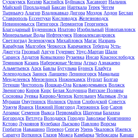
Сухокумск
Кизляр
Каспийск
Буйнакск
Хасавюрт
Нальчик
Майский
Прохладный
Баксан
Нарткала
Терек
Чегем
Тырныауз
Алагир
Владикавказ
Дигора
Моздок
Ардон
Беслан
Ставрополь
Ессентуки
Кисловодск
Железноводск
Невинномысск
Пятигорск
Лермонтов
Георгиевск
Благодарный
Буденновск
Ипатово
Изобильный
Новопавловск
Минеральные Воды
Нефтекумск
Новоалександровск
Светлоград
Зеленокумск
Михайловск
Магас
Назрань
Карабулак
Малгобек
Черкесск
Карачаевск
Теберда
Усть-
Джегута
Грозный
Аргун
Гудермес
Урус-Мартан
Шали
Саранск
Ардатов
Ковылкино
Рузаевка
Инсар
Краснослободск
Темников
Казань
Набережные Челны
Агрыз
Азнакаево
Альметьевск
Арск
Бавлы
Бугульма
Буинск
Елабуга
Зеленодольск
Заинск
Лаишево
Лениногорск
Мамадыш
Менделеевск
Мензелинск
Нижнекамск
Нурлат
Болгар
Тетюши
Чистополь
Йошкар-Ола
Козьмодемьянск
Волжск
Звенигово
Киров
Кирс
Белая Холуница
Вятские Поляны
Сосновка
Зуевка
Кирово-Чепецк
Котельнич
Малмыж
Луза
Мураши
Омутнинск
Нолинск
Орлов
Слободской
Советск
Уржум
Яранск
Нижний Новгород
Дзержинск
Бор
Саров
Арзамас
Семенов
Выкса
Первомайск
Шахунья
Балахна
Богородск
Ветлуга
Володарск
Городец
Заволжье
Княгинино
Кстово
Лукоянов
Кулебаки
Лысково
Павлово
Ворсма
Горбатов
Навашино
Перевоз
Сергач
Урень
Чкаловск
Ижевск
Сарапул
Воткинск
Глазов
Можга
Камбарка
Чебоксары
Канаш