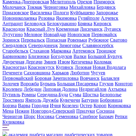
Каменка-Днепровская
Мелитополь
Орехов
Приморск
Молочанск
Токмак
Черниговка
Михайловка
Бердянск
Приазовское
Василевка
Пологи
Куйбышево
Запорожье
Новониколаевка
Розовка
Якимовка
Гуляйполе
Алчевск
Антрацит
Беловодск
Белокуракино
Брянка
Кировск
Краснодон
Красный Луч
Кременная
Лисичанск
Луганск
Лутугино
Меловое
Новоайдар
Новопсков
Первомайск
Зоринск
Перевальск
Попасная
Ровеньки
Рубежное
Сватово
Свердловск
Северодонецк
Зимогорье
Славяносербск
Старобельск
Стаханов
Марковка
Артемовск
Троицкое
Барвинково
Близнюки
Богодухов
Валки
Большой Бурлук
Двуречная
Дергачи
Змиев
Изюм
Кегичевка
Коломак
Красноград
Краснокутск
Купянск
Лозовая
Новая Водолага
Печенеги
Сахновщина
Харьков
Люботин
Чугуев
Первомайский
Боровая
Зачепиловка
Вовчанск
Балаклея
Золочев
Ворожба
Бурынь
Большая Писаревка
Глухов
Конотоп
Кролевец
Лебедин
Липовая Долина
Недригайлов
Ахтырка
Путивль
Ромны
Середина-Буда
Сумы
Шостка
Белополье
Тростянец
Ямполь
Дружба
Кувечичи
Батурин
Бобровица
Борзна
Варва
Городня
Ичня
Козелец
Остер
Короп
Корюковка
Мена
Нежин
Новгород-Северский
Прилуки
Сосница
Чернигов
Щорс
Носовка
Семеновка
Срибное
Бахмач
Репки
Куликовка
академия диабета
магазин диабетических товаров