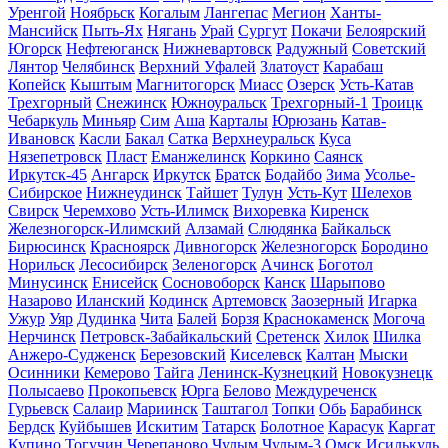
Уренгой
Ноябрьск
Когалым
Лангепас
Мегион
Ханты-
Мансийск
Пыть-Ях
Нягань
Урай
Сургут
Покачи
Белоярский
Югорск
Нефтеюганск
Нижневартовск
Радужный
Советский
Лянтор
Челябинск
Верхний Уфалей
Златоуст
Карабаш
Копейск
Кыштым
Магнитогорск
Миасс
Озерск
Усть-Катав
Трехгорный
Снежинск
Южноуральск
Трехгорный-1
Троицк
Чебаркуль
Миньяр
Сим
Аша
Карталы
Юрюзань
Катав-
Ивановск
Касли
Бакал
Сатка
Верхнеуральск
Куса
Нязепетровск
Пласт
Еманжелинск
Коркино
Саянск
Иркутск-45
Ангарск
Иркутск
Братск
Бодайбо
Зима
Усолье-
Сибирское
Нижнеудинск
Тайшет
Тулун
Усть-Кут
Шелехов
Свирск
Черемхово
Усть-Илимск
Вихоревка
Киренск
Железногорск-Илимский
Алзамай
Слюдянка
Байкальск
Бирюсинск
Красноярск
Дивногорск
Железногорск
Бородино
Норильск
Лесосибирск
Зеленогорск
Ачинск
Боготол
Минусинск
Енисейск
Сосновоборск
Канск
Шарыпово
Назарово
Иланский
Кодинск
Артемовск
Заозерный
Игарка
Ужур
Уяр
Дудинка
Чита
Балей
Борзя
Краснокаменск
Могоча
Нерчинск
Петровск-Забайкальский
Сретенск
Хилок
Шилка
Анжеро-Судженск
Березовский
Киселевск
Калтан
Мыски
Осинники
Кемерово
Тайга
Ленинск-Кузнецкий
Новокузнецк
Полысаево
Прокопьевск
Юрга
Белово
Междуреченск
Гурьевск
Салаир
Мариинск
Таштагол
Топки
Обь
Барабинск
Бердск
Куйбышев
Искитим
Татарск
Болотное
Карасук
Каргат
Купино
Тогучин
Черепаново
Чулым
Чулым-3
Омск
Исилькуль