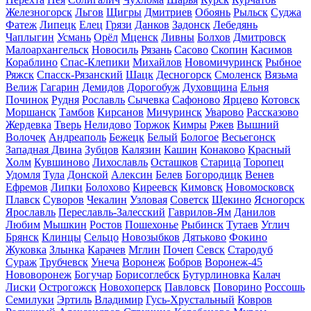
Железногорск
Льгов
Щигры
Дмитриев
Обоянь
Рыльск
Суджа
Фатеж
Липецк
Елец
Грязи
Данков
Задонск
Лебедянь
Чаплыгин
Усмань
Орёл
Мценск
Ливны
Болхов
Дмитровск
Малоархангельск
Новосиль
Рязань
Сасово
Скопин
Касимов
Кораблино
Спас-Клепики
Михайлов
Новомичуринск
Рыбное
Ряжск
Спасск-Рязанский
Шацк
Десногорск
Смоленск
Вязьма
Велиж
Гагарин
Демидов
Дорогобуж
Духовщина
Ельня
Починок
Рудня
Рославль
Сычевка
Сафоново
Ярцево
Котовск
Моршанск
Тамбов
Кирсанов
Мичуринск
Уварово
Рассказово
Жердевка
Тверь
Нелидово
Торжок
Кимры
Ржев
Вышний
Волочек
Андреаполь
Бежецк
Белый
Бологое
Весьегонск
Западная Двина
Зубцов
Калязин
Кашин
Конаково
Красный
Холм
Кувшиново
Лихославль
Осташков
Старица
Торопец
Удомля
Тула
Донской
Алексин
Белев
Богородицк
Венев
Ефремов
Липки
Болохово
Киреевск
Кимовск
Новомосковск
Плавск
Суворов
Чекалин
Узловая
Советск
Щекино
Ясногорск
Ярославль
Переславль-Залесский
Гаврилов-Ям
Данилов
Любим
Мышкин
Ростов
Пошехонье
Рыбинск
Тутаев
Углич
Брянск
Клинцы
Сельцо
Новозыбков
Дятьково
Фокино
Жуковка
Злынка
Карачев
Мглин
Почеп
Севск
Стародуб
Сураж
Трубчевск
Унеча
Воронеж
Бобров
Воронеж-45
Нововоронеж
Богучар
Борисоглебск
Бутурлиновка
Калач
Лиски
Острогожск
Новохоперск
Павловск
Поворино
Россошь
Семилуки
Эртиль
Владимир
Гусь-Хрустальный
Ковров