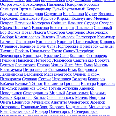
Острогожск
Новохоперск
Павловск
Поворино
Россошь
Семилуки
Эртиль
Владимир
Гусь-Хрустальный
Ковров
Радужный
Александров
Струнино
Карабаново
Муром
Вязники
Гороховец
Камешково
Курлово
Киржач
Кольчугино
Меленки
Покров
Петушки
Костерево
Собинка
Лакинск
Судогда
Суздаль
Юрьев-Польский
Волосово
Бокситогорск
Пикалево
Сосновый
Бор
Волхов
Новая Ладога
Сясьстрой
Сертолово
Всеволожск
Выборг
Каменногорск
Высоцк
Приморск
Светогорск
Коммунар
Гатчина
Ивангород
Кингисепп
Кириши
Шлиссельбург
Кировск
Отрадное
Лодейное Поле
Луга
Подпорожье
Приозерск
Сланцы
Тихвин
Любань
Никольское
Тосно
Санкт-Петербург
Зеленогорск
Кронштадт
Красное Село
Колпино
Сестрорецк
Пушкин
Павловск
Петергоф
Ломоносов
Сыктывкар
Воркута
Вуктыл
Сосногорск
Печора
Усинск
Инта
Ухта
Емва
Микунь
Костомукша
Петрозаводск
Сортавала
Кемь
Кондопога
Лахденпохья
Беломорск
Медвежьегорск
Олонец
Пудож
Питкяранта
Суоярви
Сегежа
Череповец
Вологда
Белозерск
Бабаево
Великий Устюг
Красавино
Грязовец
Вытегра
Кириллов
Никольск
Кадников
Сокол
Тотьма
Устюжна
Харовск
Новодвинск
Северодвинск
Мирный
Архангельск
Коряжма
Вельск
Каргополь
Котлас
Сольвычегодск
Мезень
Няндома
Онега
Шенкурск
Мурманск
Апатиты
Оленегорск
Заозерск
Островной
Полярные Зори
Кировск
Кандалакша
Мончегорск
Кола
Оленегорск-2
Ковдор
Оленегорск-4
Североморск