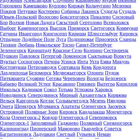
Радужный
Александров
Струнино
Карабаново
Муром
Вязники
Гороховец
Камешково
Курлово
Киржач
Кольчугино
Меленки
Покров
Петушки
Костерево
Собинка
Лакинск
Судогда
Суздаль
Юрьев-Польский
Волосово
Бокситогорск
Пикалево
Сосновый
Бор
Волхов
Новая Ладога
Сясьстрой
Сертолово
Всеволожск
Выборг
Каменногорск
Высоцк
Приморск
Светогорск
Коммунар
Гатчина
Ивангород
Кингисепп
Кириши
Шлиссельбург
Кировск
Отрадное
Лодейное Поле
Луга
Подпорожье
Приозерск
Сланцы
Тихвин
Любань
Никольское
Тосно
Санкт-Петербург
Зеленогорск
Кронштадт
Красное Село
Колпино
Сестрорецк
Пушкин
Павловск
Петергоф
Ломоносов
Сыктывкар
Воркута
Вуктыл
Сосногорск
Печора
Усинск
Инта
Ухта
Емва
Микунь
Костомукша
Петрозаводск
Сортавала
Кемь
Кондопога
Лахденпохья
Беломорск
Медвежьегорск
Олонец
Пудож
Питкяранта
Суоярви
Сегежа
Череповец
Вологда
Белозерск
Бабаево
Великий Устюг
Красавино
Грязовец
Вытегра
Кириллов
Никольск
Кадников
Сокол
Тотьма
Устюжна
Харовск
Новодвинск
Северодвинск
Мирный
Архангельск
Коряжма
Вельск
Каргополь
Котлас
Сольвычегодск
Мезень
Няндома
Онега
Шенкурск
Мурманск
Апатиты
Оленегорск
Заозерск
Островной
Полярные Зори
Кировск
Кандалакша
Мончегорск
Кола
Оленегорск-2
Ковдор
Оленегорск-4
Североморск
Оленегорск-1
Заполярный
Гаджиево
Полярный
Снежногорск
Калининград
Пионерский
Мамоново
Гвардейск
Советск
Багратионовск
Ладушкин
Светлый
Гурьевск
Неман