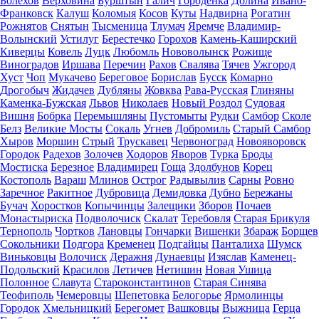
Болехов
Верховина
Бурштын
Галич
Городенка
Долина
Ивано-
Франковск
Калуш
Коломыя
Косов
Куты
Надвирна
Рогатин
Рожнятов
Снятын
Тысменица
Тлумач
Яремче
Владимир-
Волынский
Устилуг
Берестечко
Горохов
Камень-Каширский
Киверцы
Ковель
Луцк
Любомль
Нововолынск
Рожище
Виноградов
Иршава
Перечин
Рахов
Свалява
Тячев
Ужгород
Хуст
Чоп
Мукачево
Береговое
Борислав
Бусск
Комарно
Дрогобыч
Жидачев
Дубляны
Жовква
Рава-Русская
Глиняны
Каменка-Бужская
Львов
Николаев
Новый Роздол
Судовая
Вишня
Бобрка
Перемышляны
Пустомыты
Рудки
Самбор
Сколе
Белз
Великие Мосты
Сокаль
Угнев
Добромиль
Старый Самбор
Хыров
Моршин
Стрый
Трускавец
Червоноград
Новояворовск
Городок
Радехов
Золочев
Ходоров
Яворов
Турка
Броды
Мостиска
Березное
Владимирец
Гоща
Здолбунов
Корец
Костополь
Вараш
Млинов
Острог
Радывылив
Сарны
Ровно
Заречное
Ракитное
Дубровица
Демидовка
Дубно
Бережаны
Бучач
Хоростков
Копычинцы
Залещики
Зборов
Почаев
Монастыриска
Подволочиск
Скалат
Теребовля
Старая Брикуля
Тернополь
Чортков
Лановцы
Гончарки
Вишенки
Збараж
Борщев
Сокольники
Подгора
Кременец
Подгайцы
Панталиха
Шумск
Виньковцы
Волочиск
Деражня
Дунаевцы
Изяслав
Каменец-
Подольский
Красилов
Летичев
Нетишин
Новая Ушица
Полонное
Славута
Староконстантинов
Старая Синява
Теофиполь
Чемеровцы
Шепетовка
Белогорье
Ярмолинцы
Городок
Хмельницкий
Берегомет
Вашковцы
Выжница
Герца