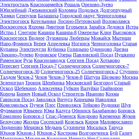
Электросталь
Красноармейск
Рошаль
Орехово-Зуево
Юбилейный
Дзержинский
Коломна
Подольск
Долгопрудный
Химки
Серпухов
Балашиха
Городской округ Черноголовка
Электрогорск
Котельники
Лосино-Петровский
Волоколамск
Воскресенск
Яхрома
Дмитров
Егорьевск
Зарайск
Дедовск
Истра
Истра-1
Снегири
Кашира
Кашира-8
Ожерелье
Клин
Высоковск
Красногорск
Видное
Луховицы
Люберцы
Можайск
Мытищи
Наро-Фоминск
Верея
Апрелевка
Ногинск
Черноголовка
Старая
Купавна
Электроугли
Кубинка
Голицыно
Одинцово
Дрезна
Ликино-Дулево
Куровское
Озеры
Павловский Посад
Пушкино
Раменское
Руза
Краснозаводск
Сергиев Посад
Хотьково
Пересвет
Сергиев Посад-7
Солнечногорск
Солнечногорск-7
Солнечногорск-30
Солнечногорск-25
Солнечногорск-2
Ступино
Талдом
Чехов-2
Чехов
Чехов-3
Чехов-8
Шатура
Щелково
Москва
Зеленоград
Троицк
Щербинка
Московский
Белгород
Старый
Оскол
Шебекино
Алексеевка
Губкин
Валуйки
Грайворон
Короча
Бирюч
Новый Оскол
Строитель
Иваново
Кохма
Гаврилов Посад
Заволжск
Вичуга
Кинешма
Наволоки
Комсомольск
Пучеж
Плес
Приволжск
Тейково
Родники
Шуя
Фурманов
Юрьевец
Южа
Калуга
Обнинск
Балабаново
Боровск
Ермолино
Боровск-1
Спас-Деменск
Кондрово
Кременки
Жуков
Белоусово
Жиздра
Сосенский
Козельск
Киров
Малоярославец
Людиново
Мещовск
Медынь
Сухиничи
Мосальск
Таруса
Юхнов
Юхнов-1
Юхнов-2
Кострома
Волгореченск
Буй
Галич
Мантурово
Макарьев
Кологрив
Нерехта
Нея
Солигалич