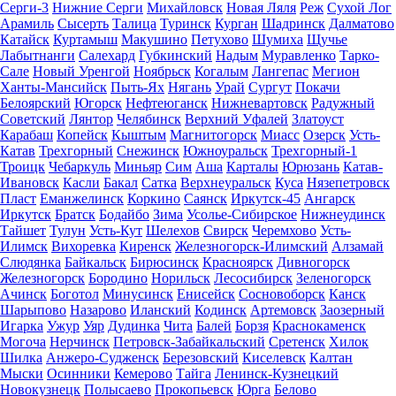
Серги-3
Нижние Серги
Михайловск
Новая Ляля
Реж
Сухой Лог
Арамиль
Сысерть
Талица
Туринск
Курган
Шадринск
Далматово
Катайск
Куртамыш
Макушино
Петухово
Шумиха
Щучье
Лабытнанги
Салехард
Губкинский
Надым
Муравленко
Тарко-
Сале
Новый Уренгой
Ноябрьск
Когалым
Лангепас
Мегион
Ханты-Мансийск
Пыть-Ях
Нягань
Урай
Сургут
Покачи
Белоярский
Югорск
Нефтеюганск
Нижневартовск
Радужный
Советский
Лянтор
Челябинск
Верхний Уфалей
Златоуст
Карабаш
Копейск
Кыштым
Магнитогорск
Миасс
Озерск
Усть-
Катав
Трехгорный
Снежинск
Южноуральск
Трехгорный-1
Троицк
Чебаркуль
Миньяр
Сим
Аша
Карталы
Юрюзань
Катав-
Ивановск
Касли
Бакал
Сатка
Верхнеуральск
Куса
Нязепетровск
Пласт
Еманжелинск
Коркино
Саянск
Иркутск-45
Ангарск
Иркутск
Братск
Бодайбо
Зима
Усолье-Сибирское
Нижнеудинск
Тайшет
Тулун
Усть-Кут
Шелехов
Свирск
Черемхово
Усть-
Илимск
Вихоревка
Киренск
Железногорск-Илимский
Алзамай
Слюдянка
Байкальск
Бирюсинск
Красноярск
Дивногорск
Железногорск
Бородино
Норильск
Лесосибирск
Зеленогорск
Ачинск
Боготол
Минусинск
Енисейск
Сосновоборск
Канск
Шарыпово
Назарово
Иланский
Кодинск
Артемовск
Заозерный
Игарка
Ужур
Уяр
Дудинка
Чита
Балей
Борзя
Краснокаменск
Могоча
Нерчинск
Петровск-Забайкальский
Сретенск
Хилок
Шилка
Анжеро-Судженск
Березовский
Киселевск
Калтан
Мыски
Осинники
Кемерово
Тайга
Ленинск-Кузнецкий
Новокузнецк
Полысаево
Прокопьевск
Юрга
Белово