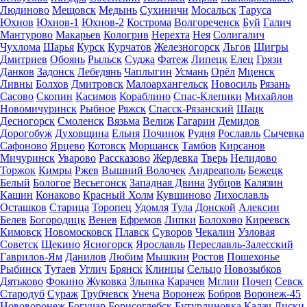
Людиново
Мещовск
Медынь
Сухиничи
Мосальск
Таруса
Юхнов
Юхнов-1
Юхнов-2
Кострома
Волгореченск
Буй
Галич
Мантурово
Макарьев
Кологрив
Нерехта
Нея
Солигалич
Чухлома
Шарья
Курск
Курчатов
Железногорск
Льгов
Щигры
Дмитриев
Обоянь
Рыльск
Суджа
Фатеж
Липецк
Елец
Грязи
Данков
Задонск
Лебедянь
Чаплыгин
Усмань
Орёл
Мценск
Ливны
Болхов
Дмитровск
Малоархангельск
Новосиль
Рязань
Сасово
Скопин
Касимов
Кораблино
Спас-Клепики
Михайлов
Новомичуринск
Рыбное
Ряжск
Спасск-Рязанский
Шацк
Десногорск
Смоленск
Вязьма
Велиж
Гагарин
Демидов
Дорогобуж
Духовщина
Ельня
Починок
Рудня
Рославль
Сычевка
Сафоново
Ярцево
Котовск
Моршанск
Тамбов
Кирсанов
Мичуринск
Уварово
Рассказово
Жердевка
Тверь
Нелидово
Торжок
Кимры
Ржев
Вышний Волочек
Андреаполь
Бежецк
Белый
Бологое
Весьегонск
Западная Двина
Зубцов
Калязин
Кашин
Конаково
Красный Холм
Кувшиново
Лихославль
Осташков
Старица
Торопец
Удомля
Тула
Донской
Алексин
Белев
Богородицк
Венев
Ефремов
Липки
Болохово
Киреевск
Кимовск
Новомосковск
Плавск
Суворов
Чекалин
Узловая
Советск
Щекино
Ясногорск
Ярославль
Переславль-Залесский
Гаврилов-Ям
Данилов
Любим
Мышкин
Ростов
Пошехонье
Рыбинск
Тутаев
Углич
Брянск
Клинцы
Сельцо
Новозыбков
Дятьково
Фокино
Жуковка
Злынка
Карачев
Мглин
Почеп
Севск
Стародуб
Сураж
Трубчевск
Унеча
Воронеж
Бобров
Воронеж-45
Нововоронеж
Богучар
Борисоглебск
Бутурлиновка
Калач
Лиски