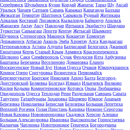
Серебрянск
Шульбинск
Кулан
Кордай
Жанатас
Тараз
Шу
Аксай
Уральск
Чапаев
Сатпаев
Сарань
Каражал
Караганда
Балхаш
Жезказган
Темиртау
Шахтинск
Сарыколь
Рудный
Житикара
Аркалык
Костанай
Лисаковск
Кызылорда
Байконур
Аральск
Жанаозен
Актау
Аксу
Павлодар
Иртышск
Экибастуз
Шардара
Туркестан
Сарыагаш
Ленгер
Кентау
Жетысай
Шымкент
Щучинск
Степногорск
Макинск
Кокшетау
Ерментау
Державинск
Атбасар
Акколь
Эмба
Хромтау
Алга
Кандыагаш
Петропавловск
Астана
Алушта
Бахчисарай
Белогорск
Джанкой
Евпатория
Керчь
Старый Крым
Армянск
Красноперекопск
Щелкино
Саки
Симферополь
Судак
Феодосия
Ялта
Арбузинка
Баштанка
Березанка
Веселиново
Домановка
Еланец
Воскресенское
Новый Буг
Новая Одесса
Очаков
Южноукраинск
Кривое Озеро
Снегуровка
Вознесенск
Первомайск
Березнегуватое
Братское
Николаев
Арциз
Балта
Белгород-
Днестровский
Беляевка
Болград
Измаил
Ильичевск
Вилково
Килия
Кодыма
Коминтерновское
Котовск
Окны
Любашевка
Овидиополь
Одесса
Теплодар
Рени
Раздельная
Саврань
Сарата
Тарутино
Татарбунары
Захаровка
Ширяево
Южное
Ананьев
Березовка
Николаевка
Берислав
Белозерка
Большая Лепетиха
Верхний Рогачик
Голая Пристань
Каховка
Нижние Серогозы
Новая Каховка
Нововоронцовка
Скадовск
Херсон
Алешки
Большая Александровка
Ивановка
Высокополье
Горностаевка
Каланчак
Чаплинка
Новотроицкое
Геническ
Богородчаны