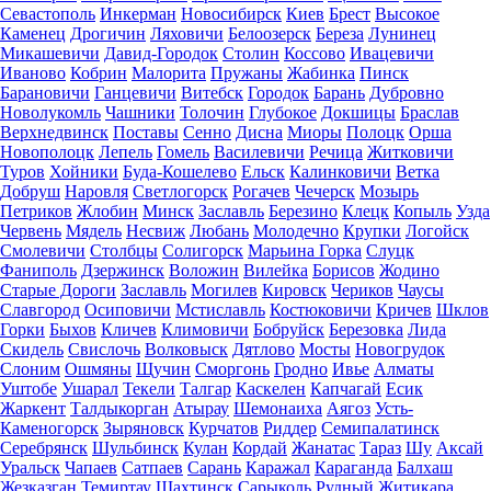
Севастополь
Инкерман
Новосибирск
Киев
Брест
Высокое
Каменец
Дрогичин
Ляховичи
Белоозерск
Береза
Лунинец
Микашевичи
Давид-Городок
Столин
Коссово
Ивацевичи
Иваново
Кобрин
Малорита
Пружаны
Жабинка
Пинск
Барановичи
Ганцевичи
Витебск
Городок
Барань
Дубровно
Новолукомль
Чашники
Толочин
Глубокое
Докшицы
Браслав
Верхнедвинск
Поставы
Сенно
Дисна
Миоры
Полоцк
Орша
Новополоцк
Лепель
Гомель
Василевичи
Речица
Житковичи
Туров
Хойники
Буда-Кошелево
Ельск
Калинковичи
Ветка
Добруш
Наровля
Светлогорск
Рогачев
Чечерск
Мозырь
Петриков
Жлобин
Минск
Заславль
Березино
Клецк
Копыль
Узда
Червень
Мядель
Несвиж
Любань
Молодечно
Крупки
Логойск
Смолевичи
Столбцы
Солигорск
Марьина Горка
Слуцк
Фаниполь
Дзержинск
Воложин
Вилейка
Борисов
Жодино
Старые Дороги
Заславль
Могилев
Кировск
Чериков
Чаусы
Славгород
Осиповичи
Мстиславль
Костюковичи
Кричев
Шклов
Горки
Быхов
Кличев
Климовичи
Бобруйск
Березовка
Лида
Скидель
Свислочь
Волковыск
Дятлово
Мосты
Новогрудок
Слоним
Ошмяны
Щучин
Сморгонь
Гродно
Ивье
Алматы
Уштобе
Ушарал
Текели
Талгар
Каскелен
Капчагай
Есик
Жаркент
Талдыкорган
Атырау
Шемонаиха
Аягоз
Усть-
Каменогорск
Зыряновск
Курчатов
Риддер
Семипалатинск
Серебрянск
Шульбинск
Кулан
Кордай
Жанатас
Тараз
Шу
Аксай
Уральск
Чапаев
Сатпаев
Сарань
Каражал
Караганда
Балхаш
Жезказган
Темиртау
Шахтинск
Сарыколь
Рудный
Житикара