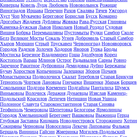
Киверцы
Ковель
Луцк
Любомль
Нововолынск
Рожище
Виноградов
Иршава
Перечин
Рахов
Свалява
Тячев
Ужгород
Хуст
Чоп
Мукачево
Береговое
Борислав
Бусск
Комарно
Дрогобыч
Жидачев
Дубляны
Жовква
Рава-Русская
Глиняны
Каменка-Бужская
Львов
Николаев
Новый Роздол
Судовая
Вишня
Бобрка
Перемышляны
Пустомыты
Рудки
Самбор
Сколе
Белз
Великие Мосты
Сокаль
Угнев
Добромиль
Старый Самбор
Хыров
Моршин
Стрый
Трускавец
Червоноград
Новояворовск
Городок
Радехов
Золочев
Ходоров
Яворов
Турка
Броды
Мостиска
Березное
Владимирец
Гоща
Здолбунов
Корец
Костополь
Вараш
Млинов
Острог
Радывылив
Сарны
Ровно
Заречное
Ракитное
Дубровица
Демидовка
Дубно
Бережаны
Бучач
Хоростков
Копычинцы
Залещики
Зборов
Почаев
Монастыриска
Подволочиск
Скалат
Теребовля
Старая Брикуля
Тернополь
Чортков
Лановцы
Гончарки
Вишенки
Збараж
Борщев
Сокольники
Подгора
Кременец
Подгайцы
Панталиха
Шумск
Виньковцы
Волочиск
Деражня
Дунаевцы
Изяслав
Каменец-
Подольский
Красилов
Летичев
Нетишин
Новая Ушица
Полонное
Славута
Староконстантинов
Старая Синява
Теофиполь
Чемеровцы
Шепетовка
Белогорье
Ярмолинцы
Городок
Хмельницкий
Берегомет
Вашковцы
Выжница
Герца
Глубокая
Заставна
Кицмань
Новоднестровск
Сторожинец
Хотин
Сокиряны
Черновцы
Новоселица
Лекечи
Липованы
Фальков
Бершадь
Винница
Гайсин
Жмеринка
Могилев-Подольский