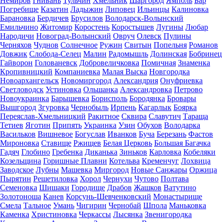
Немиров
Гнивань
Тульчин
Хмельник
Шаргород
Ямполь
Бар
Погребище
Казатин
Ладыжин
Липовец
Ильинцы
Калиновка
Барановка
Бердичев
Брусилов
Володарск-Волынский
Емильчино
Житомир
Коростень
Коростышев
Лугины
Любар
Народичи
Новоград-Волынский
Овруч
Олевск
Пулины
Черняхов
Чуднов
Солнечное
Ружин
Свитын
Попельня
Романов
Довжик
Слобода-Селец
Малин
Радомышль
Долинская
Бобринец
Гайворон
Голованевск
Добровеличковка
Помичная
Знаменка
Кропивницкий
Компаниевка
Малая Выска
Новгородка
Новоархангельск
Новомиргород
Александрия
Онуфриевка
Светловодск
Устиновка
Ольшанка
Александровка
Петрово
Новоукраинка
Барышевка
Борисполь
Бородянка
Бровары
Вышгород
Згуровка
Чернобыль
Ирпень
Кагарлык
Боярка
Переяслав-Хмельницкий
Ракитное
Сквира
Славутич
Тараща
Тетиев
Яготин
Припять
Украинка
Узин
Обухов
Володарка
Васильков
Вишневое
Богуслав
Иванков
Буча
Березань
Фастов
Мироновка
Ставище
Ржищев
Белая Церковь
Большая Багачка
Гадяч
Глобино
Гребенка
Диканька
Зиньков
Карловка
Кобеляки
Козельщина
Горишные Плавни
Котельва
Кременчуг
Лохвица
Заводское
Лубны
Машевка
Миргород
Новые Санжары
Оржица
Пырятин
Решетиловка
Хорол
Чернухи
Чутово
Полтава
Семеновка
Шишаки
Городище
Драбов
Жашков
Ватутино
Золотоноша
Канев
Корсунь-Шевченковский
Монастырище
Смела
Тальное
Умань
Чигирин
Чернобай
Шпола
Маньковка
Каменка
Христиновка
Черкассы
Лысянка
Звенигородка