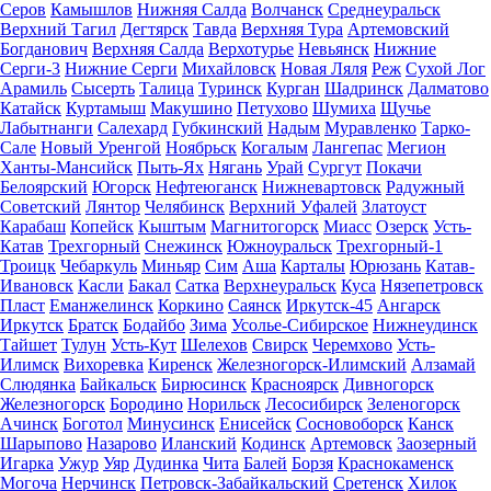
Серов
Камышлов
Нижняя Салда
Волчанск
Среднеуральск
Верхний Тагил
Дегтярск
Тавда
Верхняя Тура
Артемовский
Богданович
Верхняя Салда
Верхотурье
Невьянск
Нижние
Серги-3
Нижние Серги
Михайловск
Новая Ляля
Реж
Сухой Лог
Арамиль
Сысерть
Талица
Туринск
Курган
Шадринск
Далматово
Катайск
Куртамыш
Макушино
Петухово
Шумиха
Щучье
Лабытнанги
Салехард
Губкинский
Надым
Муравленко
Тарко-
Сале
Новый Уренгой
Ноябрьск
Когалым
Лангепас
Мегион
Ханты-Мансийск
Пыть-Ях
Нягань
Урай
Сургут
Покачи
Белоярский
Югорск
Нефтеюганск
Нижневартовск
Радужный
Советский
Лянтор
Челябинск
Верхний Уфалей
Златоуст
Карабаш
Копейск
Кыштым
Магнитогорск
Миасс
Озерск
Усть-
Катав
Трехгорный
Снежинск
Южноуральск
Трехгорный-1
Троицк
Чебаркуль
Миньяр
Сим
Аша
Карталы
Юрюзань
Катав-
Ивановск
Касли
Бакал
Сатка
Верхнеуральск
Куса
Нязепетровск
Пласт
Еманжелинск
Коркино
Саянск
Иркутск-45
Ангарск
Иркутск
Братск
Бодайбо
Зима
Усолье-Сибирское
Нижнеудинск
Тайшет
Тулун
Усть-Кут
Шелехов
Свирск
Черемхово
Усть-
Илимск
Вихоревка
Киренск
Железногорск-Илимский
Алзамай
Слюдянка
Байкальск
Бирюсинск
Красноярск
Дивногорск
Железногорск
Бородино
Норильск
Лесосибирск
Зеленогорск
Ачинск
Боготол
Минусинск
Енисейск
Сосновоборск
Канск
Шарыпово
Назарово
Иланский
Кодинск
Артемовск
Заозерный
Игарка
Ужур
Уяр
Дудинка
Чита
Балей
Борзя
Краснокаменск
Могоча
Нерчинск
Петровск-Забайкальский
Сретенск
Хилок