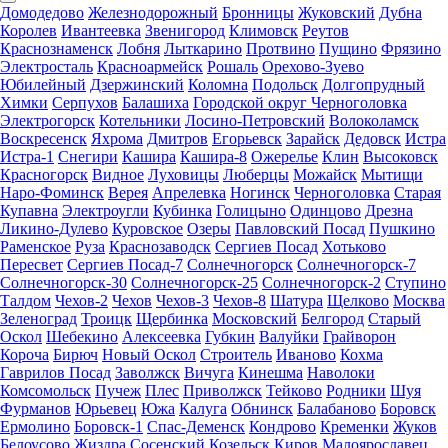
Домодедово
Железнодорожный
Бронницы
Жуковский
Дубна
Королев
Ивантеевка
Звенигород
Климовск
Реутов
Краснознаменск
Лобня
Лыткарино
Протвино
Пущино
Фрязино
Электросталь
Красноармейск
Рошаль
Орехово-Зуево
Юбилейный
Дзержинский
Коломна
Подольск
Долгопрудный
Химки
Серпухов
Балашиха
Городской округ Черноголовка
Электрогорск
Котельники
Лосино-Петровский
Волоколамск
Воскресенск
Яхрома
Дмитров
Егорьевск
Зарайск
Дедовск
Истра
Истра-1
Снегири
Кашира
Кашира-8
Ожерелье
Клин
Высоковск
Красногорск
Видное
Луховицы
Люберцы
Можайск
Мытищи
Наро-Фоминск
Верея
Апрелевка
Ногинск
Черноголовка
Старая
Купавна
Электроугли
Кубинка
Голицыно
Одинцово
Дрезна
Ликино-Дулево
Куровское
Озеры
Павловский Посад
Пушкино
Раменское
Руза
Краснозаводск
Сергиев Посад
Хотьково
Пересвет
Сергиев Посад-7
Солнечногорск
Солнечногорск-7
Солнечногорск-30
Солнечногорск-25
Солнечногорск-2
Ступино
Талдом
Чехов-2
Чехов
Чехов-3
Чехов-8
Шатура
Щелково
Москва
Зеленоград
Троицк
Щербинка
Московский
Белгород
Старый
Оскол
Шебекино
Алексеевка
Губкин
Валуйки
Грайворон
Короча
Бирюч
Новый Оскол
Строитель
Иваново
Кохма
Гаврилов Посад
Заволжск
Вичуга
Кинешма
Наволоки
Комсомольск
Пучеж
Плес
Приволжск
Тейково
Родники
Шуя
Фурманов
Юрьевец
Южа
Калуга
Обнинск
Балабаново
Боровск
Ермолино
Боровск-1
Спас-Деменск
Кондрово
Кременки
Жуков
Белоусово
Жиздра
Сосенский
Козельск
Киров
Малоярославец