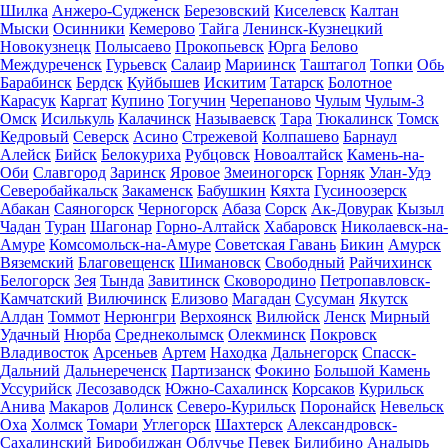
Шилка
Анжеро-Судженск
Березовский
Киселевск
Калтан
Мыски
Осинники
Кемерово
Тайга
Ленинск-Кузнецкий
Новокузнецк
Полысаево
Прокопьевск
Юрга
Белово
Междуреченск
Гурьевск
Салаир
Мариинск
Таштагол
Топки
Обь
Барабинск
Бердск
Куйбышев
Искитим
Татарск
Болотное
Карасук
Каргат
Купино
Тогучин
Черепаново
Чулым
Чулым-3
Омск
Исилькуль
Калачинск
Называевск
Тара
Тюкалинск
Томск
Кедровый
Северск
Асино
Стрежевой
Колпашево
Барнаул
Алейск
Бийск
Белокуриха
Рубцовск
Новоалтайск
Камень-на-
Оби
Славгород
Заринск
Яровое
Змеиногорск
Горняк
Улан-Удэ
Северобайкальск
Закаменск
Бабушкин
Кяхта
Гусиноозерск
Абакан
Саяногорск
Черногорск
Абаза
Сорск
Ак-Довурак
Кызыл
Чадан
Туран
Шагонар
Горно-Алтайск
Хабаровск
Николаевск-на-
Амуре
Комсомольск-на-Амуре
Советская Гавань
Бикин
Амурск
Вяземский
Благовещенск
Шимановск
Свободный
Райчихинск
Белогорск
Зея
Тында
Завитинск
Сковородино
Петропавловск-
Камчатский
Вилючинск
Елизово
Магадан
Сусуман
Якутск
Алдан
Томмот
Нерюнгри
Верхоянск
Вилюйск
Ленск
Мирный
Удачный
Нюрба
Среднеколымск
Олекминск
Покровск
Владивосток
Арсеньев
Артем
Находка
Дальнегорск
Спасск-
Дальний
Дальнереченск
Партизанск
Фокино
Большой Камень
Уссурийск
Лесозаводск
Южно-Сахалинск
Корсаков
Курильск
Анива
Макаров
Долинск
Северо-Курильск
Поронайск
Невельск
Оха
Холмск
Томари
Углегорск
Шахтерск
Александровск-
Сахалинский
Биробиджан
Облучье
Певек
Билибино
Анадырь