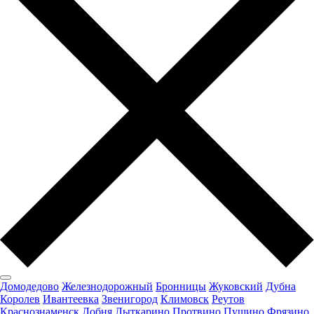
Домодедово
Железнодорожный
Бронницы
Жуковский
Дубна
Королев
Ивантеевка
Звенигород
Климовск
Реутов
Краснознаменск
Лобня
Лыткарино
Протвино
Пущино
Фрязино