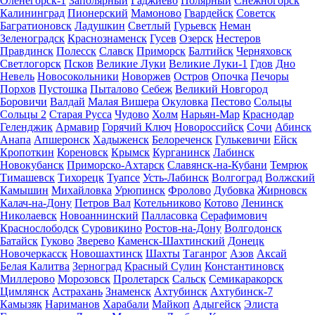
Оленегорск-1
Заполярный
Гаджиево
Полярный
Снежногорск
Калининград
Пионерский
Мамоново
Гвардейск
Советск
Багратионовск
Ладушкин
Светлый
Гурьевск
Неман
Зеленоградск
Краснознаменск
Гусев
Озерск
Нестеров
Правдинск
Полесск
Славск
Приморск
Балтийск
Черняховск
Светлогорск
Псков
Великие Луки
Великие Луки-1
Гдов
Дно
Невель
Новосокольники
Новоржев
Остров
Опочка
Печоры
Порхов
Пустошка
Пыталово
Себеж
Великий Новгород
Боровичи
Валдай
Малая Вишера
Окуловка
Пестово
Сольцы
Сольцы 2
Старая Русса
Чудово
Холм
Нарьян-Мар
Краснодар
Геленджик
Армавир
Горячий Ключ
Новороссийск
Сочи
Абинск
Анапа
Апшеронск
Хадыженск
Белореченск
Гулькевичи
Ейск
Кропоткин
Кореновск
Крымск
Курганинск
Лабинск
Новокубанск
Приморско-Ахтарск
Славянск-на-Кубани
Темрюк
Тимашевск
Тихорецк
Туапсе
Усть-Лабинск
Волгоград
Волжский
Камышин
Михайловка
Урюпинск
Фролово
Дубовка
Жирновск
Калач-на-Дону
Петров Вал
Котельниково
Котово
Ленинск
Николаевск
Новоаннинский
Палласовка
Серафимович
Краснослободск
Суровикино
Ростов-на-Дону
Волгодонск
Батайск
Гуково
Зверево
Каменск-Шахтинский
Донецк
Новочеркасск
Новошахтинск
Шахты
Таганрог
Азов
Аксай
Белая Калитва
Зерноград
Красный Сулин
Константиновск
Миллерово
Морозовск
Пролетарск
Сальск
Семикаракорск
Цимлянск
Астрахань
Знаменск
Ахтубинск
Ахтубинск-7
Камызяк
Нариманов
Харабали
Майкоп
Адыгейск
Элиста