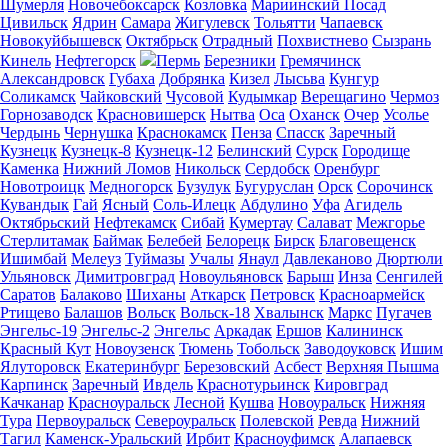
Шумерля
Новочебоксарск
Козловка
Мариинский Посад
Цивильск
Ядрин
Самара
Жигулевск
Тольятти
Чапаевск
Новокуйбышевск
Октябрьск
Отрадный
Похвистнево
Сызрань
Кинель
Нефтегорск
Пермь
Березники
Гремячинск
Александровск
Губаха
Добрянка
Кизел
Лысьва
Кунгур
Соликамск
Чайковский
Чусовой
Кудымкар
Верещагино
Чермоз
Горнозаводск
Красновишерск
Нытва
Оса
Оханск
Очер
Усолье
Чердынь
Чернушка
Краснокамск
Пенза
Спасск
Заречный
Кузнецк
Кузнецк-8
Кузнецк-12
Белинский
Сурск
Городище
Каменка
Нижний Ломов
Никольск
Сердобск
Оренбург
Новотроицк
Медногорск
Бузулук
Бугуруслан
Орск
Сорочинск
Кувандык
Гай
Ясный
Соль-Илецк
Абдулино
Уфа
Агидель
Октябрьский
Нефтекамск
Сибай
Кумертау
Салават
Межгорье
Стерлитамак
Баймак
Белебей
Белорецк
Бирск
Благовещенск
Ишимбай
Мелеуз
Туймазы
Учалы
Янаул
Давлеканово
Дюртюли
Ульяновск
Димитровград
Новоульяновск
Барыш
Инза
Сенгилей
Саратов
Балаково
Шиханы
Аткарск
Петровск
Красноармейск
Ртищево
Балашов
Вольск
Вольск-18
Хвалынск
Маркс
Пугачев
Энгельс-19
Энгельс-2
Энгельс
Аркадак
Ершов
Калининск
Красный Кут
Новоузенск
Тюмень
Тобольск
Заводоуковск
Ишим
Ялуторовск
Екатеринбург
Березовский
Асбест
Верхняя Пышма
Карпинск
Заречный
Ивдель
Краснотурьинск
Кировград
Качканар
Красноуральск
Лесной
Кушва
Новоуральск
Нижняя
Тура
Первоуральск
Североуральск
Полевской
Ревда
Нижний
Тагил
Каменск-Уральский
Ирбит
Красноуфимск
Алапаевск