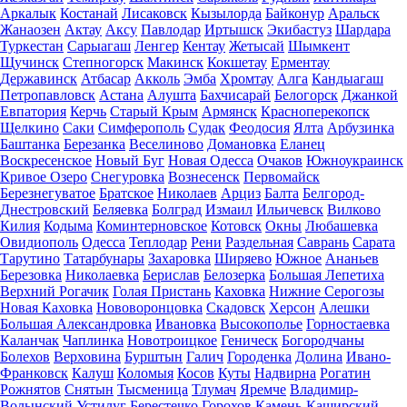
Аркалык
Костанай
Лисаковск
Кызылорда
Байконур
Аральск
Жанаозен
Актау
Аксу
Павлодар
Иртышск
Экибастуз
Шардара
Туркестан
Сарыагаш
Ленгер
Кентау
Жетысай
Шымкент
Щучинск
Степногорск
Макинск
Кокшетау
Ерментау
Державинск
Атбасар
Акколь
Эмба
Хромтау
Алга
Кандыагаш
Петропавловск
Астана
Алушта
Бахчисарай
Белогорск
Джанкой
Евпатория
Керчь
Старый Крым
Армянск
Красноперекопск
Щелкино
Саки
Симферополь
Судак
Феодосия
Ялта
Арбузинка
Баштанка
Березанка
Веселиново
Домановка
Еланец
Воскресенское
Новый Буг
Новая Одесса
Очаков
Южноукраинск
Кривое Озеро
Снегуровка
Вознесенск
Первомайск
Березнегуватое
Братское
Николаев
Арциз
Балта
Белгород-
Днестровский
Беляевка
Болград
Измаил
Ильичевск
Вилково
Килия
Кодыма
Коминтерновское
Котовск
Окны
Любашевка
Овидиополь
Одесса
Теплодар
Рени
Раздельная
Саврань
Сарата
Тарутино
Татарбунары
Захаровка
Ширяево
Южное
Ананьев
Березовка
Николаевка
Берислав
Белозерка
Большая Лепетиха
Верхний Рогачик
Голая Пристань
Каховка
Нижние Серогозы
Новая Каховка
Нововоронцовка
Скадовск
Херсон
Алешки
Большая Александровка
Ивановка
Высокополье
Горностаевка
Каланчак
Чаплинка
Новотроицкое
Геническ
Богородчаны
Болехов
Верховина
Бурштын
Галич
Городенка
Долина
Ивано-
Франковск
Калуш
Коломыя
Косов
Куты
Надвирна
Рогатин
Рожнятов
Снятын
Тысменица
Тлумач
Яремче
Владимир-
Волынский
Устилуг
Берестечко
Горохов
Камень-Каширский