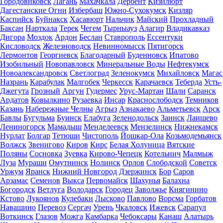
Городовиковск
Лагань
Махачкала
Дербент
Кизилюрт
Дагестанские Огни
Избербаш
Южно-Сухокумск
Кизляр
Каспийск
Буйнакск
Хасавюрт
Нальчик
Майский
Прохладный
Баксан
Нарткала
Терек
Чегем
Тырныауз
Алагир
Владикавказ
Дигора
Моздок
Ардон
Беслан
Ставрополь
Ессентуки
Кисловодск
Железноводск
Невинномысск
Пятигорск
Лермонтов
Георгиевск
Благодарный
Буденновск
Ипатово
Изобильный
Новопавловск
Минеральные Воды
Нефтекумск
Новоалександровск
Светлоград
Зеленокумск
Михайловск
Магас
Назрань
Карабулак
Малгобек
Черкесск
Карачаевск
Теберда
Усть-
Джегута
Грозный
Аргун
Гудермес
Урус-Мартан
Шали
Саранск
Ардатов
Ковылкино
Рузаевка
Инсар
Краснослободск
Темников
Казань
Набережные Челны
Агрыз
Азнакаево
Альметьевск
Арск
Бавлы
Бугульма
Буинск
Елабуга
Зеленодольск
Заинск
Лаишево
Лениногорск
Мамадыш
Менделеевск
Мензелинск
Нижнекамск
Нурлат
Болгар
Тетюши
Чистополь
Йошкар-Ола
Козьмодемьянск
Волжск
Звенигово
Киров
Кирс
Белая Холуница
Вятские
Поляны
Сосновка
Зуевка
Кирово-Чепецк
Котельнич
Малмыж
Луза
Мураши
Омутнинск
Нолинск
Орлов
Слободской
Советск
Уржум
Яранск
Нижний Новгород
Дзержинск
Бор
Саров
Арзамас
Семенов
Выкса
Первомайск
Шахунья
Балахна
Богородск
Ветлуга
Володарск
Городец
Заволжье
Княгинино
Кстово
Лукоянов
Кулебаки
Лысково
Павлово
Ворсма
Горбатов
Навашино
Перевоз
Сергач
Урень
Чкаловск
Ижевск
Сарапул
Воткинск
Глазов
Можга
Камбарка
Чебоксары
Канаш
Алатырь