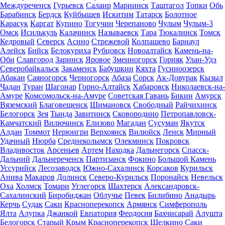
Междуреченск
Гурьевск
Салаир
Мариинск
Таштагол
Топки
Обь
Барабинск
Бердск
Куйбышев
Искитим
Татарск
Болотное
Карасук
Каргат
Купино
Тогучин
Черепаново
Чулым
Чулым-3
Омск
Исилькуль
Калачинск
Называевск
Тара
Тюкалинск
Томск
Кедровый
Северск
Асино
Стрежевой
Колпашево
Барнаул
Алейск
Бийск
Белокуриха
Рубцовск
Новоалтайск
Камень-на-
Оби
Славгород
Заринск
Яровое
Змеиногорск
Горняк
Улан-Удэ
Северобайкальск
Закаменск
Бабушкин
Кяхта
Гусиноозерск
Абакан
Саяногорск
Черногорск
Абаза
Сорск
Ак-Довурак
Кызыл
Чадан
Туран
Шагонар
Горно-Алтайск
Хабаровск
Николаевск-на-
Амуре
Комсомольск-на-Амуре
Советская Гавань
Бикин
Амурск
Вяземский
Благовещенск
Шимановск
Свободный
Райчихинск
Белогорск
Зея
Тында
Завитинск
Сковородино
Петропавловск-
Камчатский
Вилючинск
Елизово
Магадан
Сусуман
Якутск
Алдан
Томмот
Нерюнгри
Верхоянск
Вилюйск
Ленск
Мирный
Удачный
Нюрба
Среднеколымск
Олекминск
Покровск
Владивосток
Арсеньев
Артем
Находка
Дальнегорск
Спасск-
Дальний
Дальнереченск
Партизанск
Фокино
Большой Камень
Уссурийск
Лесозаводск
Южно-Сахалинск
Корсаков
Курильск
Анива
Макаров
Долинск
Северо-Курильск
Поронайск
Невельск
Оха
Холмск
Томари
Углегорск
Шахтерск
Александровск-
Сахалинский
Биробиджан
Облучье
Певек
Билибино
Анадырь
Керчь
Судак
Саки
Красноперекопск
Армянск
Симферополь
Ялта
Алупка
Джанкой
Евпатория
Феодосия
Бахчисарай
Алушта
Белогорск
Старый Крым
Красноперекопск
Щелкино
Саки