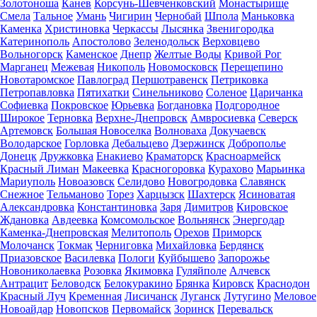
Золотоноша
Канев
Корсунь-Шевченковский
Монастырище
Смела
Тальное
Умань
Чигирин
Чернобай
Шпола
Маньковка
Каменка
Христиновка
Черкассы
Лысянка
Звенигородка
Катеринополь
Апостолово
Зеленодольск
Верховцево
Вольногорск
Каменское
Днепр
Желтые Воды
Кривой Рог
Марганец
Межевая
Никополь
Новомосковск
Перещепино
Новотаромское
Павлоград
Першотравенск
Петриковка
Петропавловка
Пятихатки
Синельниково
Соленое
Царичанка
Софиевка
Покровское
Юрьевка
Богдановка
Подгородное
Широкое
Терновка
Верхне-Днепровск
Амвросиевка
Северск
Артемовск
Большая Новоселка
Волноваха
Докучаевск
Володарское
Горловка
Дебальцево
Дзержинск
Доброполье
Донецк
Дружковка
Енакиево
Краматорск
Красноармейск
Красный Лиман
Макеевка
Красногоровка
Курахово
Марьинка
Мариуполь
Новоазовск
Селидово
Новогродовка
Славянск
Снежное
Тельманово
Торез
Харцызск
Шахтерск
Ясиноватая
Александровка
Константиновка
Заря
Димитров
Кировское
Ждановка
Авдеевка
Комсомольское
Вольнянск
Энергодар
Каменка-Днепровская
Мелитополь
Орехов
Приморск
Молочанск
Токмак
Черниговка
Михайловка
Бердянск
Приазовское
Василевка
Пологи
Куйбышево
Запорожье
Новониколаевка
Розовка
Якимовка
Гуляйполе
Алчевск
Антрацит
Беловодск
Белокуракино
Брянка
Кировск
Краснодон
Красный Луч
Кременная
Лисичанск
Луганск
Лутугино
Меловое
Новоайдар
Новопсков
Первомайск
Зоринск
Перевальск