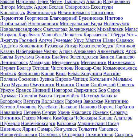
Баксан
Нарткала
Терек
Чегем
Тырныауз
Алагир
Владикавказ
Дигора
Моздок
Ардон
Беслан
Ставрополь
Ессентуки
Кисловодск
Железноводск
Невинномысск
Пятигорск
Лермонтов
Георгиевск
Благодарный
Буденновск
Ипатово
Изобильный
Новопавловск
Минеральные Воды
Нефтекумск
Новоалександровск
Светлоград
Зеленокумск
Михайловск
Магас
Назрань
Карабулак
Малгобек
Черкесск
Карачаевск
Теберда
Усть-
Джегута
Грозный
Аргун
Гудермес
Урус-Мартан
Шали
Саранск
Ардатов
Ковылкино
Рузаевка
Инсар
Краснослободск
Темников
Казань
Набережные Челны
Агрыз
Азнакаево
Альметьевск
Арск
Бавлы
Бугульма
Буинск
Елабуга
Зеленодольск
Заинск
Лаишево
Лениногорск
Мамадыш
Менделеевск
Мензелинск
Нижнекамск
Нурлат
Болгар
Тетюши
Чистополь
Йошкар-Ола
Козьмодемьянск
Волжск
Звенигово
Киров
Кирс
Белая Холуница
Вятские
Поляны
Сосновка
Зуевка
Кирово-Чепецк
Котельнич
Малмыж
Луза
Мураши
Омутнинск
Нолинск
Орлов
Слободской
Советск
Уржум
Яранск
Нижний Новгород
Дзержинск
Бор
Саров
Арзамас
Семенов
Выкса
Первомайск
Шахунья
Балахна
Богородск
Ветлуга
Володарск
Городец
Заволжье
Княгинино
Кстово
Лукоянов
Кулебаки
Лысково
Павлово
Ворсма
Горбатов
Навашино
Перевоз
Сергач
Урень
Чкаловск
Ижевск
Сарапул
Воткинск
Глазов
Можга
Камбарка
Чебоксары
Канаш
Алатырь
Шумерля
Новочебоксарск
Козловка
Мариинский Посад
Цивильск
Ядрин
Самара
Жигулевск
Тольятти
Чапаевск
Новокуйбышевск
Октябрьск
Отрадный
Похвистнево
Сызрань