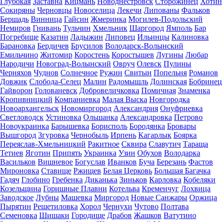
Глубокая
Заставна
Кицмань
Новоднестровск
Сторожинец
Хотин
Сокиряны
Черновцы
Новоселица
Лекечи
Липованы
Фальков
Бершадь
Винница
Гайсин
Жмеринка
Могилев-Подольский
Немиров
Гнивань
Тульчин
Хмельник
Шаргород
Ямполь
Бар
Погребище
Казатин
Ладыжин
Липовец
Ильинцы
Калиновка
Барановка
Бердичев
Брусилов
Володарск-Волынский
Емильчино
Житомир
Коростень
Коростышев
Лугины
Любар
Народичи
Новоград-Волынский
Овруч
Олевск
Пулины
Черняхов
Чуднов
Солнечное
Ружин
Свитын
Попельня
Романов
Довжик
Слобода-Селец
Малин
Радомышль
Долинская
Бобринец
Гайворон
Голованевск
Добровеличковка
Помичная
Знаменка
Кропивницкий
Компаниевка
Малая Выска
Новгородка
Новоархангельск
Новомиргород
Александрия
Онуфриевка
Светловодск
Устиновка
Ольшанка
Александровка
Петрово
Новоукраинка
Барышевка
Борисполь
Бородянка
Бровары
Вышгород
Згуровка
Чернобыль
Ирпень
Кагарлык
Боярка
Переяслав-Хмельницкий
Ракитное
Сквира
Славутич
Тараща
Тетиев
Яготин
Припять
Украинка
Узин
Обухов
Володарка
Васильков
Вишневое
Богуслав
Иванков
Буча
Березань
Фастов
Мироновка
Ставище
Ржищев
Белая Церковь
Большая Багачка
Гадяч
Глобино
Гребенка
Диканька
Зиньков
Карловка
Кобеляки
Козельщина
Горишные Плавни
Котельва
Кременчуг
Лохвица
Заводское
Лубны
Машевка
Миргород
Новые Санжары
Оржица
Пырятин
Решетиловка
Хорол
Чернухи
Чутово
Полтава
Семеновка
Шишаки
Городище
Драбов
Жашков
Ватутино