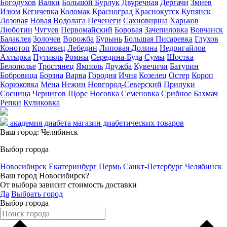
Богодухов
Валки
Большой Бурлук
Двуречная
Дергачи
Змиев
Изюм
Кегичевка
Коломак
Красноград
Краснокутск
Купянск
Лозовая
Новая Водолага
Печенеги
Сахновщина
Харьков
Люботин
Чугуев
Первомайский
Боровая
Зачепиловка
Вовчанск
Балаклея
Золочев
Ворожба
Бурынь
Большая Писаревка
Глухов
Конотоп
Кролевец
Лебедин
Липовая Долина
Недригайлов
Ахтырка
Путивль
Ромны
Середина-Буда
Сумы
Шостка
Белополье
Тростянец
Ямполь
Дружба
Кувечичи
Батурин
Бобровица
Борзна
Варва
Городня
Ичня
Козелец
Остер
Короп
Корюковка
Мена
Нежин
Новгород-Северский
Прилуки
Сосница
Чернигов
Щорс
Носовка
Семеновка
Срибное
Бахмач
Репки
Куликовка
академия диабета
магазин диабетических товаров
Ваш город:
Челябинск
Выбор города
Новосибирск
Екатеринбург
Пермь
Санкт-Петербург
Челябинск
Ваш город Новосибирск?
От выбора зависит стоимость доставки
Да
Выбрать город
Выбор города