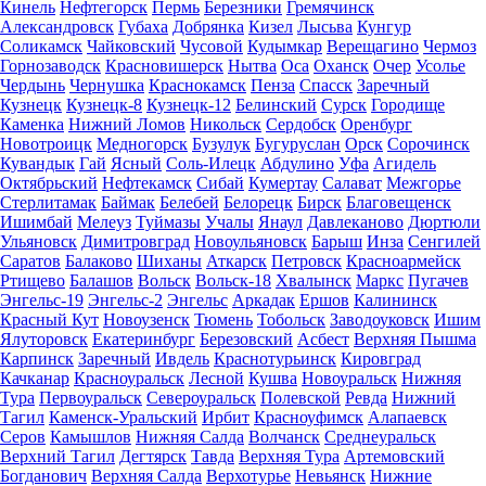
Кинель
Нефтегорск
Пермь
Березники
Гремячинск
Александровск
Губаха
Добрянка
Кизел
Лысьва
Кунгур
Соликамск
Чайковский
Чусовой
Кудымкар
Верещагино
Чермоз
Горнозаводск
Красновишерск
Нытва
Оса
Оханск
Очер
Усолье
Чердынь
Чернушка
Краснокамск
Пенза
Спасск
Заречный
Кузнецк
Кузнецк-8
Кузнецк-12
Белинский
Сурск
Городище
Каменка
Нижний Ломов
Никольск
Сердобск
Оренбург
Новотроицк
Медногорск
Бузулук
Бугуруслан
Орск
Сорочинск
Кувандык
Гай
Ясный
Соль-Илецк
Абдулино
Уфа
Агидель
Октябрьский
Нефтекамск
Сибай
Кумертау
Салават
Межгорье
Стерлитамак
Баймак
Белебей
Белорецк
Бирск
Благовещенск
Ишимбай
Мелеуз
Туймазы
Учалы
Янаул
Давлеканово
Дюртюли
Ульяновск
Димитровград
Новоульяновск
Барыш
Инза
Сенгилей
Саратов
Балаково
Шиханы
Аткарск
Петровск
Красноармейск
Ртищево
Балашов
Вольск
Вольск-18
Хвалынск
Маркс
Пугачев
Энгельс-19
Энгельс-2
Энгельс
Аркадак
Ершов
Калининск
Красный Кут
Новоузенск
Тюмень
Тобольск
Заводоуковск
Ишим
Ялуторовск
Екатеринбург
Березовский
Асбест
Верхняя Пышма
Карпинск
Заречный
Ивдель
Краснотурьинск
Кировград
Качканар
Красноуральск
Лесной
Кушва
Новоуральск
Нижняя
Тура
Первоуральск
Североуральск
Полевской
Ревда
Нижний
Тагил
Каменск-Уральский
Ирбит
Красноуфимск
Алапаевск
Серов
Камышлов
Нижняя Салда
Волчанск
Среднеуральск
Верхний Тагил
Дегтярск
Тавда
Верхняя Тура
Артемовский
Богданович
Верхняя Салда
Верхотурье
Невьянск
Нижние