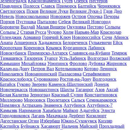
Зеленоградск
Краснознаменск
Гусев
Озерск
Нестеров
Правдинск
Полесск
Славск
Приморск
Балтийск
Черняховск
Светлогорск
Псков
Великие Луки
Великие Луки-1
Гдов
Дно
Невель
Новосокольники
Новоржев
Остров
Опочка
Печоры
Порхов
Пустошка
Пыталово
Себеж
Великий Новгород
Боровичи
Валдай
Малая Вишера
Окуловка
Пестово
Сольцы
Сольцы 2
Старая Русса
Чудово
Холм
Нарьян-Мар
Краснодар
Геленджик
Армавир
Горячий Ключ
Новороссийск
Сочи
Абинск
Анапа
Апшеронск
Хадыженск
Белореченск
Гулькевичи
Ейск
Кропоткин
Кореновск
Крымск
Курганинск
Лабинск
Новокубанск
Приморско-Ахтарск
Славянск-на-Кубани
Темрюк
Тимашевск
Тихорецк
Туапсе
Усть-Лабинск
Волгоград
Волжский
Камышин
Михайловка
Урюпинск
Фролово
Дубовка
Жирновск
Калач-на-Дону
Петров Вал
Котельниково
Котово
Ленинск
Николаевск
Новоаннинский
Палласовка
Серафимович
Краснослободск
Суровикино
Ростов-на-Дону
Волгодонск
Батайск
Гуково
Зверево
Каменск-Шахтинский
Донецк
Новочеркасск
Новошахтинск
Шахты
Таганрог
Азов
Аксай
Белая Калитва
Зерноград
Красный Сулин
Константиновск
Миллерово
Морозовск
Пролетарск
Сальск
Семикаракорск
Цимлянск
Астрахань
Знаменск
Ахтубинск
Ахтубинск-7
Камызяк
Нариманов
Харабали
Майкоп
Адыгейск
Элиста
Городовиковск
Лагань
Махачкала
Дербент
Кизилюрт
Дагестанские Огни
Избербаш
Южно-Сухокумск
Кизляр
Каспийск
Буйнакск
Хасавюрт
Нальчик
Майский
Прохладный