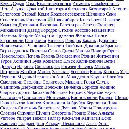
Керчь
Судак
Саки
Красноперекопск
Армянск
Симферополь
Ялта
Алупка
Джанкой
Евпатория
Феодосия
Бахчисарай
Алушта
Белогорск
Старый Крым
Красноперекопск
Щелкино
Саки
Севастополь
Инкерман
Новосибирск
Киев
Брест
Высокое
Каменец
Дрогичин
Ляховичи
Белоозерск
Береза
Лунинец
Микашевичи
Давид-Городок
Столин
Коссово
Ивацевичи
Иваново
Кобрин
Малорита
Пружаны
Жабинка
Пинск
Барановичи
Ганцевичи
Витебск
Городок
Барань
Дубровно
Новолукомль
Чашники
Толочин
Глубокое
Докшицы
Браслав
Верхнедвинск
Поставы
Сенно
Дисна
Миоры
Полоцк
Орша
Новополоцк
Лепель
Гомель
Василевичи
Речица
Житковичи
Туров
Хойники
Буда-Кошелево
Ельск
Калинковичи
Ветка
Добруш
Наровля
Светлогорск
Рогачев
Чечерск
Мозырь
Петриков
Жлобин
Минск
Заславль
Березино
Клецк
Копыль
Узда
Червень
Мядель
Несвиж
Любань
Молодечно
Крупки
Логойск
Смолевичи
Столбцы
Солигорск
Марьина Горка
Слуцк
Фаниполь
Дзержинск
Воложин
Вилейка
Борисов
Жодино
Старые Дороги
Заславль
Могилев
Кировск
Чериков
Чаусы
Славгород
Осиповичи
Мстиславль
Костюковичи
Кричев
Шклов
Горки
Быхов
Кличев
Климовичи
Бобруйск
Березовка
Лида
Скидель
Свислочь
Волковыск
Дятлово
Мосты
Новогрудок
Слоним
Ошмяны
Щучин
Сморгонь
Гродно
Ивье
Алматы
Уштобе
Ушарал
Текели
Талгар
Каскелен
Капчагай
Есик
Жаркент
Талдыкорган
Атырау
Шемонаиха
Аягоз
Усть-
Каменогорск
Зыряновск
Курчатов
Риддер
Семипалатинск