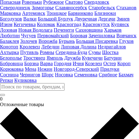
Попасная
Ровеньки
Рубежное
Сватово
Свердловск
Северодонецк
Зимогорье
Славяносербск
Старобельск
Стаханов
Марковка
Артемовск
Троицкое
Барвинково
Близнюки
Богодухов
Валки
Большой Бурлук
Двуречная
Дергачи
Змиев
Изюм
Кегичевка
Коломак
Красноград
Краснокутск
Купянск
Лозовая
Новая Водолага
Печенеги
Сахновщина
Харьков
Люботин
Чугуев
Первомайский
Боровая
Зачепиловка
Вовчанск
Балаклея
Золочев
Ворожба
Бурынь
Большая Писаревка
Глухов
Конотоп
Кролевец
Лебедин
Липовая Долина
Недригайлов
Ахтырка
Путивль
Ромны
Середина-Буда
Сумы
Шостка
Белополье
Тростянец
Ямполь
Дружба
Кувечичи
Батурин
Бобровица
Борзна
Варва
Городня
Ичня
Козелец
Остер
Короп
Корюковка
Мена
Нежин
Новгород-Северский
Прилуки
Сосница
Чернигов
Щорс
Носовка
Семеновка
Срибное
Бахмач
Репки
Куликовка
0
Отложенные товары