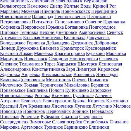
Катеринополь
Апостолово
Зеленодольск
Верховцево
Вольногорск
Каменское
Днепр
Желтые Воды
Кривой Рог
Марганец
Межевая
Никополь
Новомосковск
Перещепино
Новотаромское
Павлоград
Першотравенск
Петриковка
Петропавловка
Пятихатки
Синельниково
Соленое
Царичанка
Софиевка
Покровское
Юрьевка
Богдановка
Подгородное
Широкое
Терновка
Верхне-Днепровск
Амвросиевка
Северск
Артемовск
Большая Новоселка
Волноваха
Докучаевск
Володарское
Горловка
Дебальцево
Дзержинск
Доброполье
Донецк
Дружковка
Енакиево
Краматорск
Красноармейск
Красный Лиман
Макеевка
Красногоровка
Курахово
Марьинка
Мариуполь
Новоазовск
Селидово
Новогродовка
Славянск
Снежное
Тельманово
Торез
Харцызск
Шахтерск
Ясиноватая
Александровка
Константиновка
Заря
Димитров
Кировское
Ждановка
Авдеевка
Комсомольское
Вольнянск
Энергодар
Каменка-Днепровская
Мелитополь
Орехов
Приморск
Молочанск
Токмак
Черниговка
Михайловка
Бердянск
Приазовское
Василевка
Пологи
Куйбышево
Запорожье
Новониколаевка
Розовка
Якимовка
Гуляйполе
Алчевск
Антрацит
Беловодск
Белокуракино
Брянка
Кировск
Краснодон
Красный Луч
Кременная
Лисичанск
Луганск
Лутугино
Меловое
Новоайдар
Новопсков
Первомайск
Зоринск
Перевальск
Попасная
Ровеньки
Рубежное
Сватово
Свердловск
Северодонецк
Зимогорье
Славяносербск
Старобельск
Стаханов
Марковка
Артемовск
Троицкое
Барвинково
Близнюки