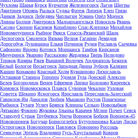
Чухлома
Шарья
Курск
Курчатов
Железногорск
Льгов
Щигры
Дмитриев
Обоянь
Рыльск
Суджа
Фатеж
Липецк
Елец
Грязи
Данков
Задонск
Лебедянь
Чаплыгин
Усмань
Орёл
Мценск
Ливны
Болхов
Дмитровск
Малоархангельск
Новосиль
Рязань
Сасово
Скопин
Касимов
Кораблино
Спас-Клепики
Михайлов
Новомичуринск
Рыбное
Ряжск
Спасск-Рязанский
Шацк
Десногорск
Смоленск
Вязьма
Велиж
Гагарин
Демидов
Дорогобуж
Духовщина
Ельня
Починок
Рудня
Рославль
Сычевка
Сафоново
Ярцево
Котовск
Моршанск
Тамбов
Кирсанов
Мичуринск
Уварово
Рассказово
Жердевка
Тверь
Нелидово
Торжок
Кимры
Ржев
Вышний Волочек
Андреаполь
Бежецк
Белый
Бологое
Весьегонск
Западная Двина
Зубцов
Калязин
Кашин
Конаково
Красный Холм
Кувшиново
Лихославль
Осташков
Старица
Торопец
Удомля
Тула
Донской
Алексин
Белев
Богородицк
Венев
Ефремов
Липки
Болохово
Киреевск
Кимовск
Новомосковск
Плавск
Суворов
Чекалин
Узловая
Советск
Щекино
Ясногорск
Ярославль
Переславль-Залесский
Гаврилов-Ям
Данилов
Любим
Мышкин
Ростов
Пошехонье
Рыбинск
Тутаев
Углич
Брянск
Клинцы
Сельцо
Новозыбков
Дятьково
Фокино
Жуковка
Злынка
Карачев
Мглин
Почеп
Севск
Стародуб
Сураж
Трубчевск
Унеча
Воронеж
Бобров
Воронеж-45
Нововоронеж
Богучар
Борисоглебск
Бутурлиновка
Калач
Лиски
Острогожск
Новохоперск
Павловск
Поворино
Россошь
Семилуки
Эртиль
Владимир
Гусь-Хрустальный
Ковров