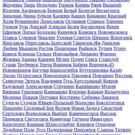
Жердевка
Тверь
Нелидово
Торжок
Кимры
Ржев
Вышний
Волочек
Андреаполь
Бежецк
Белый
Бологое
Весьегонск
Западная Двина
Зубцов
Калязин
Кашин
Конаково
Красный
Холм
Кувшиново
Лихославль
Осташков
Старица
Торопец
Удомля
Тула
Донской
Алексин
Белев
Богородицк
Венев
Ефремов
Липки
Болохово
Киреевск
Кимовск
Новомосковск
Плавск
Суворов
Чекалин
Узловая
Советск
Щекино
Ясногорск
Ярославль
Переславль-Залесский
Гаврилов-Ям
Данилов
Любим
Мышкин
Ростов
Пошехонье
Рыбинск
Тутаев
Углич
Брянск
Клинцы
Сельцо
Новозыбков
Дятьково
Фокино
Жуковка
Злынка
Карачев
Мглин
Почеп
Севск
Стародуб
Сураж
Трубчевск
Унеча
Воронеж
Бобров
Воронеж-45
Нововоронеж
Богучар
Борисоглебск
Бутурлиновка
Калач
Лиски
Острогожск
Новохоперск
Павловск
Поворино
Россошь
Семилуки
Эртиль
Владимир
Гусь-Хрустальный
Ковров
Радужный
Александров
Струнино
Карабаново
Муром
Вязники
Гороховец
Камешково
Курлово
Киржач
Кольчугино
Меленки
Покров
Петушки
Костерево
Собинка
Лакинск
Судогда
Суздаль
Юрьев-Польский
Волосово
Бокситогорск
Пикалево
Сосновый Бор
Волхов
Новая Ладога
Сясьстрой
Сертолово
Всеволожск
Выборг
Каменногорск
Высоцк
Приморск
Светогорск
Коммунар
Гатчина
Ивангород
Кингисепп
Кириши
Шлиссельбург
Кировск
Отрадное
Лодейное Поле
Луга
Подпорожье
Приозерск
Сланцы
Тихвин