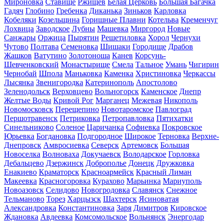
Мироновка
Ставище
Ржищев
Белая Церковь
Большая Багачка
Гадяч
Глобино
Гребенка
Диканька
Зиньков
Карловка
Кобеляки
Козельщина
Горишные Плавни
Котельва
Кременчуг
Лохвица
Заводское
Лубны
Машевка
Миргород
Новые
Санжары
Оржица
Пырятин
Решетиловка
Хорол
Чернухи
Чутово
Полтава
Семеновка
Шишаки
Городище
Драбов
Жашков
Ватутино
Золотоноша
Канев
Корсунь-
Шевченковский
Монастырище
Смела
Тальное
Умань
Чигирин
Чернобай
Шпола
Маньковка
Каменка
Христиновка
Черкассы
Лысянка
Звенигородка
Катеринополь
Апостолово
Зеленодольск
Верховцево
Вольногорск
Каменское
Днепр
Желтые Воды
Кривой Рог
Марганец
Межевая
Никополь
Новомосковск
Перещепино
Новотаромское
Павлоград
Першотравенск
Петриковка
Петропавловка
Пятихатки
Синельниково
Соленое
Царичанка
Софиевка
Покровское
Юрьевка
Богдановка
Подгородное
Широкое
Терновка
Верхне-
Днепровск
Амвросиевка
Северск
Артемовск
Большая
Новоселка
Волноваха
Докучаевск
Володарское
Горловка
Дебальцево
Дзержинск
Доброполье
Донецк
Дружковка
Енакиево
Краматорск
Красноармейск
Красный Лиман
Макеевка
Красногоровка
Курахово
Марьинка
Мариуполь
Новоазовск
Селидово
Новогродовка
Славянск
Снежное
Тельманово
Торез
Харцызск
Шахтерск
Ясиноватая
Александровка
Константиновка
Заря
Димитров
Кировское
Ждановка
Авдеевка
Комсомольское
Вольнянск
Энергодар