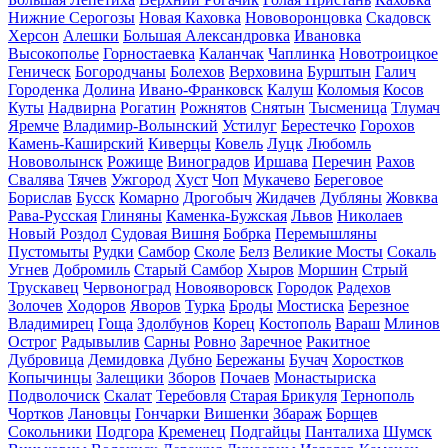
Нижние Серогозы
Новая Каховка
Нововоронцовка
Скадовск
Херсон
Алешки
Большая Александровка
Ивановка
Высокополье
Горностаевка
Каланчак
Чаплинка
Новотроицкое
Геническ
Богородчаны
Болехов
Верховина
Бурштын
Галич
Городенка
Долина
Ивано-Франковск
Калуш
Коломыя
Косов
Куты
Надвирна
Рогатин
Рожнятов
Снятын
Тысменица
Тлумач
Яремче
Владимир-Волынский
Устилуг
Берестечко
Горохов
Камень-Каширский
Киверцы
Ковель
Луцк
Любомль
Нововолынск
Рожище
Виноградов
Иршава
Перечин
Рахов
Свалява
Тячев
Ужгород
Хуст
Чоп
Мукачево
Береговое
Борислав
Бусск
Комарно
Дрогобыч
Жидачев
Дубляны
Жовква
Рава-Русская
Глиняны
Каменка-Бужская
Львов
Николаев
Новый Роздол
Судовая Вишня
Бобрка
Перемышляны
Пустомыты
Рудки
Самбор
Сколе
Белз
Великие Мосты
Сокаль
Угнев
Добромиль
Старый Самбор
Хыров
Моршин
Стрый
Трускавец
Червоноград
Новояворовск
Городок
Радехов
Золочев
Ходоров
Яворов
Турка
Броды
Мостиска
Березное
Владимирец
Гоща
Здолбунов
Корец
Костополь
Вараш
Млинов
Острог
Радывылив
Сарны
Ровно
Заречное
Ракитное
Дубровица
Демидовка
Дубно
Бережаны
Бучач
Хоростков
Копычинцы
Залещики
Зборов
Почаев
Монастыриска
Подволочиск
Скалат
Теребовля
Старая Брикуля
Тернополь
Чортков
Лановцы
Гончарки
Вишенки
Збараж
Борщев
Сокольники
Подгора
Кременец
Подгайцы
Панталиха
Шумск