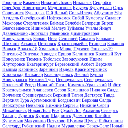
Городище
Каменка
Нижний Ломов
Никольск
Сердобск
Оренбург
Новотроицк
Медногорск
Бузулук
Бугуруслан
Орск
Сорочинск
Кувандык
Гай
Ясный
Соль-Илецк
Абдулино
Уфа
Агидель
Октябрьский
Нефтекамск
Сибай
Кумертау
Салават
Межгорье
Стерлитамак
Баймак
Белебей
Белорецк
Бирск
Благовещенск
Ишимбай
Мелеуз
Туймазы
Учалы
Янаул
Давлеканово
Дюртюли
Ульяновск
Димитровград
Новоульяновск
Барыш
Инза
Сенгилей
Саратов
Балаково
Шиханы
Аткарск
Петровск
Красноармейск
Ртищево
Балашов
Вольск
Вольск-18
Хвалынск
Маркс
Пугачев
Энгельс-19
Энгельс-2
Энгельс
Аркадак
Ершов
Калининск
Красный Кут
Новоузенск
Тюмень
Тобольск
Заводоуковск
Ишим
Ялуторовск
Екатеринбург
Березовский
Асбест
Верхняя
Пышма
Карпинск
Заречный
Ивдель
Краснотурьинск
Кировград
Качканар
Красноуральск
Лесной
Кушва
Новоуральск
Нижняя Тура
Первоуральск
Североуральск
Полевской
Ревда
Нижний Тагил
Каменск-Уральский
Ирбит
Красноуфимск
Алапаевск
Серов
Камышлов
Нижняя Салда
Волчанск
Среднеуральск
Верхний Тагил
Дегтярск
Тавда
Верхняя Тура
Артемовский
Богданович
Верхняя Салда
Верхотурье
Невьянск
Нижние Серги-3
Нижние Серги
Михайловск
Новая Ляля
Реж
Сухой Лог
Арамиль
Сысерть
Талица
Туринск
Курган
Шадринск
Далматово
Катайск
Куртамыш
Макушино
Петухово
Шумиха
Щучье
Лабытнанги
Салехард
Губкинский
Надым
Муравленко
Тарко-Сале
Новый