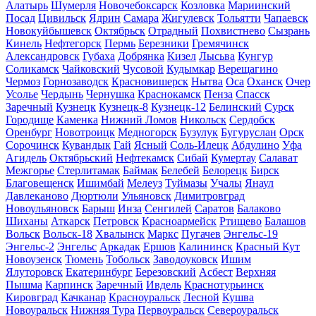
Алатырь
Шумерля
Новочебоксарск
Козловка
Мариинский
Посад
Цивильск
Ядрин
Самара
Жигулевск
Тольятти
Чапаевск
Новокуйбышевск
Октябрьск
Отрадный
Похвистнево
Сызрань
Кинель
Нефтегорск
Пермь
Березники
Гремячинск
Александровск
Губаха
Добрянка
Кизел
Лысьва
Кунгур
Соликамск
Чайковский
Чусовой
Кудымкар
Верещагино
Чермоз
Горнозаводск
Красновишерск
Нытва
Оса
Оханск
Очер
Усолье
Чердынь
Чернушка
Краснокамск
Пенза
Спасск
Заречный
Кузнецк
Кузнецк-8
Кузнецк-12
Белинский
Сурск
Городище
Каменка
Нижний Ломов
Никольск
Сердобск
Оренбург
Новотроицк
Медногорск
Бузулук
Бугуруслан
Орск
Сорочинск
Кувандык
Гай
Ясный
Соль-Илецк
Абдулино
Уфа
Агидель
Октябрьский
Нефтекамск
Сибай
Кумертау
Салават
Межгорье
Стерлитамак
Баймак
Белебей
Белорецк
Бирск
Благовещенск
Ишимбай
Мелеуз
Туймазы
Учалы
Янаул
Давлеканово
Дюртюли
Ульяновск
Димитровград
Новоульяновск
Барыш
Инза
Сенгилей
Саратов
Балаково
Шиханы
Аткарск
Петровск
Красноармейск
Ртищево
Балашов
Вольск
Вольск-18
Хвалынск
Маркс
Пугачев
Энгельс-19
Энгельс-2
Энгельс
Аркадак
Ершов
Калининск
Красный Кут
Новоузенск
Тюмень
Тобольск
Заводоуковск
Ишим
Ялуторовск
Екатеринбург
Березовский
Асбест
Верхняя
Пышма
Карпинск
Заречный
Ивдель
Краснотурьинск
Кировград
Качканар
Красноуральск
Лесной
Кушва
Новоуральск
Нижняя Тура
Первоуральск
Североуральск