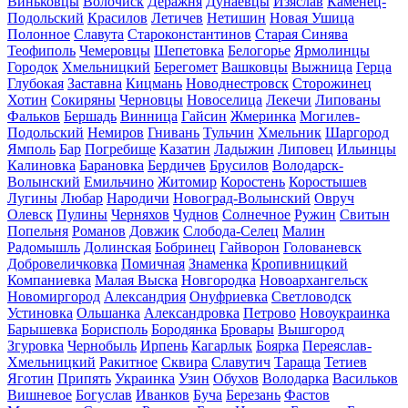
Виньковцы
Волочиск
Деражня
Дунаевцы
Изяслав
Каменец-
Подольский
Красилов
Летичев
Нетишин
Новая Ушица
Полонное
Славута
Староконстантинов
Старая Синява
Теофиполь
Чемеровцы
Шепетовка
Белогорье
Ярмолинцы
Городок
Хмельницкий
Берегомет
Вашковцы
Выжница
Герца
Глубокая
Заставна
Кицмань
Новоднестровск
Сторожинец
Хотин
Сокиряны
Черновцы
Новоселица
Лекечи
Липованы
Фальков
Бершадь
Винница
Гайсин
Жмеринка
Могилев-
Подольский
Немиров
Гнивань
Тульчин
Хмельник
Шаргород
Ямполь
Бар
Погребище
Казатин
Ладыжин
Липовец
Ильинцы
Калиновка
Барановка
Бердичев
Брусилов
Володарск-
Волынский
Емильчино
Житомир
Коростень
Коростышев
Лугины
Любар
Народичи
Новоград-Волынский
Овруч
Олевск
Пулины
Черняхов
Чуднов
Солнечное
Ружин
Свитын
Попельня
Романов
Довжик
Слобода-Селец
Малин
Радомышль
Долинская
Бобринец
Гайворон
Голованевск
Добровеличковка
Помичная
Знаменка
Кропивницкий
Компаниевка
Малая Выска
Новгородка
Новоархангельск
Новомиргород
Александрия
Онуфриевка
Светловодск
Устиновка
Ольшанка
Александровка
Петрово
Новоукраинка
Барышевка
Борисполь
Бородянка
Бровары
Вышгород
Згуровка
Чернобыль
Ирпень
Кагарлык
Боярка
Переяслав-
Хмельницкий
Ракитное
Сквира
Славутич
Тараща
Тетиев
Яготин
Припять
Украинка
Узин
Обухов
Володарка
Васильков
Вишневое
Богуслав
Иванков
Буча
Березань
Фастов