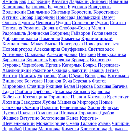
Ямполь
Бар
Погребище
Казатин
Ладыжин
Липовец
Ильинцы
Калиновка
Барановка
Бердичев
Брусилов
Володарск-
Волынский
Емильчино
Житомир
Коростень
Коростышев
Лугины
Любар
Народичи
Новоград-Волынский
Овруч
Олевск
Пулины
Черняхов
Чуднов
Солнечное
Ружин
Свитын
Попельня
Романов
Довжик
Слобода-Селец
Малин
Радомышль
Долинская
Бобринец
Гайворон
Голованевск
Добровеличковка
Помичная
Знаменка
Кропивницкий
Компаниевка
Малая Выска
Новгородка
Новоархангельск
Новомиргород
Александрия
Онуфриевка
Светловодск
Устиновка
Ольшанка
Александровка
Петрово
Новоукраинка
Барышевка
Борисполь
Бородянка
Бровары
Вышгород
Згуровка
Чернобыль
Ирпень
Кагарлык
Боярка
Переяслав-
Хмельницкий
Ракитное
Сквира
Славутич
Тараща
Тетиев
Яготин
Припять
Украинка
Узин
Обухов
Володарка
Васильков
Вишневое
Богуслав
Иванков
Буча
Березань
Фастов
Мироновка
Ставище
Ржищев
Белая Церковь
Большая Багачка
Гадяч
Глобино
Гребенка
Диканька
Зиньков
Карловка
Кобеляки
Козельщина
Горишные Плавни
Котельва
Кременчуг
Лохвица
Заводское
Лубны
Машевка
Миргород
Новые
Санжары
Оржица
Пырятин
Решетиловка
Хорол
Чернухи
Чутово
Полтава
Семеновка
Шишаки
Городище
Драбов
Жашков
Ватутино
Золотоноша
Канев
Корсунь-
Шевченковский
Монастырище
Смела
Тальное
Умань
Чигирин
Чернобай
Шпола
Маньковка
Каменка
Христиновка
Черкассы