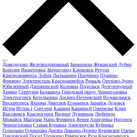
Домодедово
Железнодорожный
Бронницы
Жуковский
Дубна
Королев
Ивантеевка
Звенигород
Климовск
Реутов
Краснознаменск
Лобня
Лыткарино
Протвино
Пущино
Фрязино
Электросталь
Красноармейск
Рошаль
Орехово-Зуево
Юбилейный
Дзержинский
Коломна
Подольск
Долгопрудный
Химки
Серпухов
Балашиха
Городской округ Черноголовка
Электрогорск
Котельники
Лосино-Петровский
Волоколамск
Воскресенск
Яхрома
Дмитров
Егорьевск
Зарайск
Дедовск
Истра
Истра-1
Снегири
Кашира
Кашира-8
Ожерелье
Клин
Высоковск
Красногорск
Видное
Луховицы
Люберцы
Можайск
Мытищи
Наро-Фоминск
Верея
Апрелевка
Ногинск
Черноголовка
Старая Купавна
Электроугли
Кубинка
Голицыно
Одинцово
Дрезна
Ликино-Дулево
Куровское
Озеры
Павловский Посад
Пушкино
Раменское
Руза
Краснозаводск