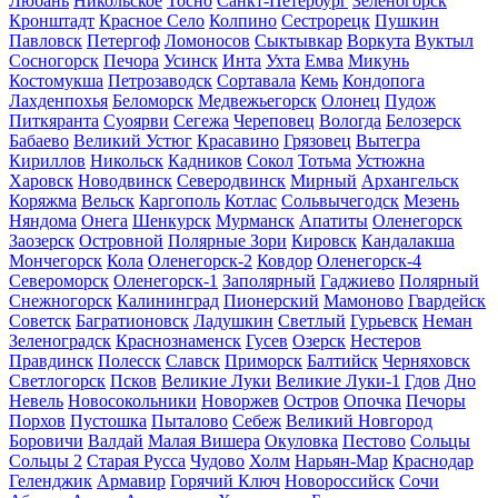
Любань
Никольское
Тосно
Санкт-Петербург
Зеленогорск
Кронштадт
Красное Село
Колпино
Сестрорецк
Пушкин
Павловск
Петергоф
Ломоносов
Сыктывкар
Воркута
Вуктыл
Сосногорск
Печора
Усинск
Инта
Ухта
Емва
Микунь
Костомукша
Петрозаводск
Сортавала
Кемь
Кондопога
Лахденпохья
Беломорск
Медвежьегорск
Олонец
Пудож
Питкяранта
Суоярви
Сегежа
Череповец
Вологда
Белозерск
Бабаево
Великий Устюг
Красавино
Грязовец
Вытегра
Кириллов
Никольск
Кадников
Сокол
Тотьма
Устюжна
Харовск
Новодвинск
Северодвинск
Мирный
Архангельск
Коряжма
Вельск
Каргополь
Котлас
Сольвычегодск
Мезень
Няндома
Онега
Шенкурск
Мурманск
Апатиты
Оленегорск
Заозерск
Островной
Полярные Зори
Кировск
Кандалакша
Мончегорск
Кола
Оленегорск-2
Ковдор
Оленегорск-4
Североморск
Оленегорск-1
Заполярный
Гаджиево
Полярный
Снежногорск
Калининград
Пионерский
Мамоново
Гвардейск
Советск
Багратионовск
Ладушкин
Светлый
Гурьевск
Неман
Зеленоградск
Краснознаменск
Гусев
Озерск
Нестеров
Правдинск
Полесск
Славск
Приморск
Балтийск
Черняховск
Светлогорск
Псков
Великие Луки
Великие Луки-1
Гдов
Дно
Невель
Новосокольники
Новоржев
Остров
Опочка
Печоры
Порхов
Пустошка
Пыталово
Себеж
Великий Новгород
Боровичи
Валдай
Малая Вишера
Окуловка
Пестово
Сольцы
Сольцы 2
Старая Русса
Чудово
Холм
Нарьян-Мар
Краснодар
Геленджик
Армавир
Горячий Ключ
Новороссийск
Сочи