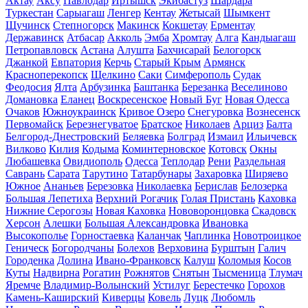
Актау
Аксу
Павлодар
Иртышск
Экибастуз
Шардара
Туркестан
Сарыагаш
Ленгер
Кентау
Жетысай
Шымкент
Щучинск
Степногорск
Макинск
Кокшетау
Ерментау
Державинск
Атбасар
Акколь
Эмба
Хромтау
Алга
Кандыагаш
Петропавловск
Астана
Алушта
Бахчисарай
Белогорск
Джанкой
Евпатория
Керчь
Старый Крым
Армянск
Красноперекопск
Щелкино
Саки
Симферополь
Судак
Феодосия
Ялта
Арбузинка
Баштанка
Березанка
Веселиново
Домановка
Еланец
Воскресенское
Новый Буг
Новая Одесса
Очаков
Южноукраинск
Кривое Озеро
Снегуровка
Вознесенск
Первомайск
Березнегуватое
Братское
Николаев
Арциз
Балта
Белгород-Днестровский
Беляевка
Болград
Измаил
Ильичевск
Вилково
Килия
Кодыма
Коминтерновское
Котовск
Окны
Любашевка
Овидиополь
Одесса
Теплодар
Рени
Раздельная
Саврань
Сарата
Тарутино
Татарбунары
Захаровка
Ширяево
Южное
Ананьев
Березовка
Николаевка
Берислав
Белозерка
Большая Лепетиха
Верхний Рогачик
Голая Пристань
Каховка
Нижние Серогозы
Новая Каховка
Нововоронцовка
Скадовск
Херсон
Алешки
Большая Александровка
Ивановка
Высокополье
Горностаевка
Каланчак
Чаплинка
Новотроицкое
Геническ
Богородчаны
Болехов
Верховина
Бурштын
Галич
Городенка
Долина
Ивано-Франковск
Калуш
Коломыя
Косов
Куты
Надвирна
Рогатин
Рожнятов
Снятын
Тысменица
Тлумач
Яремче
Владимир-Волынский
Устилуг
Берестечко
Горохов
Камень-Каширский
Киверцы
Ковель
Луцк
Любомль