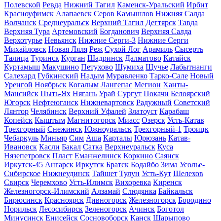
Полевской
Ревда
Нижний Тагил
Каменск-Уральский
Ирбит
Красноуфимск
Алапаевск
Серов
Камышлов
Нижняя Салда
Волчанск
Среднеуральск
Верхний Тагил
Дегтярск
Тавда
Верхняя Тура
Артемовский
Богданович
Верхняя Салда
Верхотурье
Невьянск
Нижние Серги-3
Нижние Серги
Михайловск
Новая Ляля
Реж
Сухой Лог
Арамиль
Сысерть
Талица
Туринск
Курган
Шадринск
Далматово
Катайск
Куртамыш
Макушино
Петухово
Шумиха
Щучье
Лабытнанги
Салехард
Губкинский
Надым
Муравленко
Тарко-Сале
Новый
Уренгой
Ноябрьск
Когалым
Лангепас
Мегион
Ханты-
Мансийск
Пыть-Ях
Нягань
Урай
Сургут
Покачи
Белоярский
Югорск
Нефтеюганск
Нижневартовск
Радужный
Советский
Лянтор
Челябинск
Верхний Уфалей
Златоуст
Карабаш
Копейск
Кыштым
Магнитогорск
Миасс
Озерск
Усть-Катав
Трехгорный
Снежинск
Южноуральск
Трехгорный-1
Троицк
Чебаркуль
Миньяр
Сим
Аша
Карталы
Юрюзань
Катав-
Ивановск
Касли
Бакал
Сатка
Верхнеуральск
Куса
Нязепетровск
Пласт
Еманжелинск
Коркино
Саянск
Иркутск-45
Ангарск
Иркутск
Братск
Бодайбо
Зима
Усолье-
Сибирское
Нижнеудинск
Тайшет
Тулун
Усть-Кут
Шелехов
Свирск
Черемхово
Усть-Илимск
Вихоревка
Киренск
Железногорск-Илимский
Алзамай
Слюдянка
Байкальск
Бирюсинск
Красноярск
Дивногорск
Железногорск
Бородино
Норильск
Лесосибирск
Зеленогорск
Ачинск
Боготол
Минусинск
Енисейск
Сосновоборск
Канск
Шарыпово