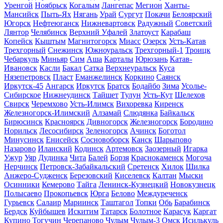
Уренгой
Ноябрьск
Когалым
Лангепас
Мегион
Ханты-
Мансийск
Пыть-Ях
Нягань
Урай
Сургут
Покачи
Белоярский
Югорск
Нефтеюганск
Нижневартовск
Радужный
Советский
Лянтор
Челябинск
Верхний Уфалей
Златоуст
Карабаш
Копейск
Кыштым
Магнитогорск
Миасс
Озерск
Усть-Катав
Трехгорный
Снежинск
Южноуральск
Трехгорный-1
Троицк
Чебаркуль
Миньяр
Сим
Аша
Карталы
Юрюзань
Катав-
Ивановск
Касли
Бакал
Сатка
Верхнеуральск
Куса
Нязепетровск
Пласт
Еманжелинск
Коркино
Саянск
Иркутск-45
Ангарск
Иркутск
Братск
Бодайбо
Зима
Усолье-
Сибирское
Нижнеудинск
Тайшет
Тулун
Усть-Кут
Шелехов
Свирск
Черемхово
Усть-Илимск
Вихоревка
Киренск
Железногорск-Илимский
Алзамай
Слюдянка
Байкальск
Бирюсинск
Красноярск
Дивногорск
Железногорск
Бородино
Норильск
Лесосибирск
Зеленогорск
Ачинск
Боготол
Минусинск
Енисейск
Сосновоборск
Канск
Шарыпово
Назарово
Иланский
Кодинск
Артемовск
Заозерный
Игарка
Ужур
Уяр
Дудинка
Чита
Балей
Борзя
Краснокаменск
Могоча
Нерчинск
Петровск-Забайкальский
Сретенск
Хилок
Шилка
Анжеро-Судженск
Березовский
Киселевск
Калтан
Мыски
Осинники
Кемерово
Тайга
Ленинск-Кузнецкий
Новокузнецк
Полысаево
Прокопьевск
Юрга
Белово
Междуреченск
Гурьевск
Салаир
Мариинск
Таштагол
Топки
Обь
Барабинск
Бердск
Куйбышев
Искитим
Татарск
Болотное
Карасук
Каргат
Купино
Тогучин
Черепаново
Чулым
Чулым-3
Омск
Исилькуль