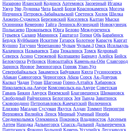
Назарово
Иланский
Кодинск
Артемовск
Заозерный
Игарка
Ужур
Уяр
Дудинка
Чита
Балей
Борзя
Краснокаменск
Могоча
Нерчинск
Петровск-Забайкальский
Сретенск
Хилок
Шилка
Анжеро-Судженск
Березовский
Киселевск
Калтан
Мыски
Осинники
Кемерово
Тайга
Ленинск-Кузнецкий
Новокузнецк
Полысаево
Прокопьевск
Юрга
Белово
Междуреченск
Гурьевск
Салаир
Мариинск
Таштагол
Топки
Обь
Барабинск
Бердск
Куйбышев
Искитим
Татарск
Болотное
Карасук
Каргат
Купино
Тогучин
Черепаново
Чулым
Чулым-3
Омск
Исилькуль
Калачинск
Называевск
Тара
Тюкалинск
Томск
Кедровый
Северск
Асино
Стрежевой
Колпашево
Барнаул
Алейск
Бийск
Белокуриха
Рубцовск
Новоалтайск
Камень-на-Оби
Славгород
Заринск
Яровое
Змеиногорск
Горняк
Улан-Удэ
Северобайкальск
Закаменск
Бабушкин
Кяхта
Гусиноозерск
Абакан
Саяногорск
Черногорск
Абаза
Сорск
Ак-Довурак
Кызыл
Чадан
Туран
Шагонар
Горно-Алтайск
Хабаровск
Николаевск-на-Амуре
Комсомольск-на-Амуре
Советская
Гавань
Бикин
Амурск
Вяземский
Благовещенск
Шимановск
Свободный
Райчихинск
Белогорск
Зея
Тында
Завитинск
Сковородино
Петропавловск-Камчатский
Вилючинск
Елизово
Магадан
Сусуман
Якутск
Алдан
Томмот
Нерюнгри
Верхоянск
Вилюйск
Ленск
Мирный
Удачный
Нюрба
Среднеколымск
Олекминск
Покровск
Владивосток
Арсеньев
Артем
Находка
Дальнегорск
Спасск-Дальний
Дальнереченск
Партизанск
Фокино
Большой Камень
Уссурийск
Лесозаводск