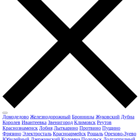
Домодедово
Железнодорожный
Бронницы
Жуковский
Дубна
Королев
Ивантеевка
Звенигород
Климовск
Реутов
Краснознаменск
Лобня
Лыткарино
Протвино
Пущино
Фрязино
Электросталь
Красноармейск
Рошаль
Орехово-Зуево
Юбилейный
Дзержинский
Коломна
Подольск
Долгопрудный