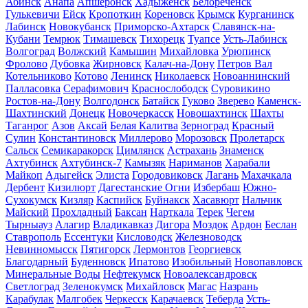
Абинск
Анапа
Апшеронск
Хадыженск
Белореченск
Гулькевичи
Ейск
Кропоткин
Кореновск
Крымск
Курганинск
Лабинск
Новокубанск
Приморско-Ахтарск
Славянск-на-
Кубани
Темрюк
Тимашевск
Тихорецк
Туапсе
Усть-Лабинск
Волгоград
Волжский
Камышин
Михайловка
Урюпинск
Фролово
Дубовка
Жирновск
Калач-на-Дону
Петров Вал
Котельниково
Котово
Ленинск
Николаевск
Новоаннинский
Палласовка
Серафимович
Краснослободск
Суровикино
Ростов-на-Дону
Волгодонск
Батайск
Гуково
Зверево
Каменск-
Шахтинский
Донецк
Новочеркасск
Новошахтинск
Шахты
Таганрог
Азов
Аксай
Белая Калитва
Зерноград
Красный
Сулин
Константиновск
Миллерово
Морозовск
Пролетарск
Сальск
Семикаракорск
Цимлянск
Астрахань
Знаменск
Ахтубинск
Ахтубинск-7
Камызяк
Нариманов
Харабали
Майкоп
Адыгейск
Элиста
Городовиковск
Лагань
Махачкала
Дербент
Кизилюрт
Дагестанские Огни
Избербаш
Южно-
Сухокумск
Кизляр
Каспийск
Буйнакск
Хасавюрт
Нальчик
Майский
Прохладный
Баксан
Нарткала
Терек
Чегем
Тырныауз
Алагир
Владикавказ
Дигора
Моздок
Ардон
Беслан
Ставрополь
Ессентуки
Кисловодск
Железноводск
Невинномысск
Пятигорск
Лермонтов
Георгиевск
Благодарный
Буденновск
Ипатово
Изобильный
Новопавловск
Минеральные Воды
Нефтекумск
Новоалександровск
Светлоград
Зеленокумск
Михайловск
Магас
Назрань
Карабулак
Малгобек
Черкесск
Карачаевск
Теберда
Усть-