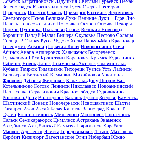
Советск
Багратионовск
Ладушкин
Светлый
Гурьевск
Неман
Зеленоградск
Краснознаменск
Гусев
Озерск
Нестеров
Правдинск
Полесск
Славск
Приморск
Балтийск
Черняховск
Светлогорск
Псков
Великие Луки
Великие Луки-1
Гдов
Дно
Невель
Новосокольники
Новоржев
Остров
Опочка
Печоры
Порхов
Пустошка
Пыталово
Себеж
Великий Новгород
Боровичи
Валдай
Малая Вишера
Окуловка
Пестово
Сольцы
Сольцы 2
Старая Русса
Чудово
Холм
Нарьян-Мар
Краснодар
Геленджик
Армавир
Горячий Ключ
Новороссийск
Сочи
Абинск
Анапа
Апшеронск
Хадыженск
Белореченск
Гулькевичи
Ейск
Кропоткин
Кореновск
Крымск
Курганинск
Лабинск
Новокубанск
Приморско-Ахтарск
Славянск-на-
Кубани
Темрюк
Тимашевск
Тихорецк
Туапсе
Усть-Лабинск
Волгоград
Волжский
Камышин
Михайловка
Урюпинск
Фролово
Дубовка
Жирновск
Калач-на-Дону
Петров Вал
Котельниково
Котово
Ленинск
Николаевск
Новоаннинский
Палласовка
Серафимович
Краснослободск
Суровикино
Ростов-на-Дону
Волгодонск
Батайск
Гуково
Зверево
Каменск-
Шахтинский
Донецк
Новочеркасск
Новошахтинск
Шахты
Таганрог
Азов
Аксай
Белая Калитва
Зерноград
Красный
Сулин
Константиновск
Миллерово
Морозовск
Пролетарск
Сальск
Семикаракорск
Цимлянск
Астрахань
Знаменск
Ахтубинск
Ахтубинск-7
Камызяк
Нариманов
Харабали
Майкоп
Адыгейск
Элиста
Городовиковск
Лагань
Махачкала
Дербент
Кизилюрт
Дагестанские Огни
Избербаш
Южно-