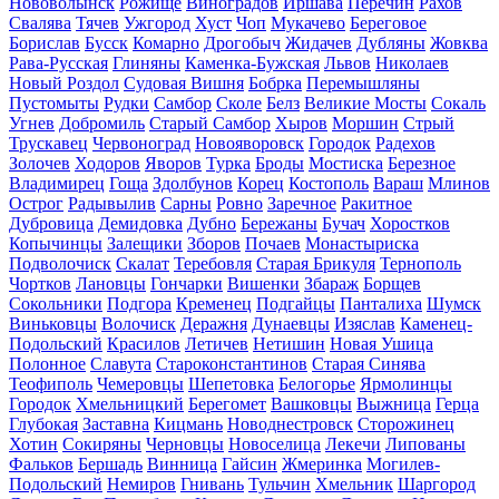
Нововолынск
Рожище
Виноградов
Иршава
Перечин
Рахов
Свалява
Тячев
Ужгород
Хуст
Чоп
Мукачево
Береговое
Борислав
Бусск
Комарно
Дрогобыч
Жидачев
Дубляны
Жовква
Рава-Русская
Глиняны
Каменка-Бужская
Львов
Николаев
Новый Роздол
Судовая Вишня
Бобрка
Перемышляны
Пустомыты
Рудки
Самбор
Сколе
Белз
Великие Мосты
Сокаль
Угнев
Добромиль
Старый Самбор
Хыров
Моршин
Стрый
Трускавец
Червоноград
Новояворовск
Городок
Радехов
Золочев
Ходоров
Яворов
Турка
Броды
Мостиска
Березное
Владимирец
Гоща
Здолбунов
Корец
Костополь
Вараш
Млинов
Острог
Радывылив
Сарны
Ровно
Заречное
Ракитное
Дубровица
Демидовка
Дубно
Бережаны
Бучач
Хоростков
Копычинцы
Залещики
Зборов
Почаев
Монастыриска
Подволочиск
Скалат
Теребовля
Старая Брикуля
Тернополь
Чортков
Лановцы
Гончарки
Вишенки
Збараж
Борщев
Сокольники
Подгора
Кременец
Подгайцы
Панталиха
Шумск
Виньковцы
Волочиск
Деражня
Дунаевцы
Изяслав
Каменец-
Подольский
Красилов
Летичев
Нетишин
Новая Ушица
Полонное
Славута
Староконстантинов
Старая Синява
Теофиполь
Чемеровцы
Шепетовка
Белогорье
Ярмолинцы
Городок
Хмельницкий
Берегомет
Вашковцы
Выжница
Герца
Глубокая
Заставна
Кицмань
Новоднестровск
Сторожинец
Хотин
Сокиряны
Черновцы
Новоселица
Лекечи
Липованы
Фальков
Бершадь
Винница
Гайсин
Жмеринка
Могилев-
Подольский
Немиров
Гнивань
Тульчин
Хмельник
Шаргород