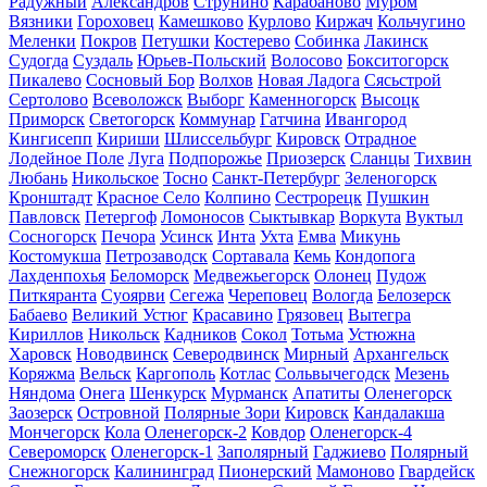
Радужный
Александров
Струнино
Карабаново
Муром
Вязники
Гороховец
Камешково
Курлово
Киржач
Кольчугино
Меленки
Покров
Петушки
Костерево
Собинка
Лакинск
Судогда
Суздаль
Юрьев-Польский
Волосово
Бокситогорск
Пикалево
Сосновый Бор
Волхов
Новая Ладога
Сясьстрой
Сертолово
Всеволожск
Выборг
Каменногорск
Высоцк
Приморск
Светогорск
Коммунар
Гатчина
Ивангород
Кингисепп
Кириши
Шлиссельбург
Кировск
Отрадное
Лодейное Поле
Луга
Подпорожье
Приозерск
Сланцы
Тихвин
Любань
Никольское
Тосно
Санкт-Петербург
Зеленогорск
Кронштадт
Красное Село
Колпино
Сестрорецк
Пушкин
Павловск
Петергоф
Ломоносов
Сыктывкар
Воркута
Вуктыл
Сосногорск
Печора
Усинск
Инта
Ухта
Емва
Микунь
Костомукша
Петрозаводск
Сортавала
Кемь
Кондопога
Лахденпохья
Беломорск
Медвежьегорск
Олонец
Пудож
Питкяранта
Суоярви
Сегежа
Череповец
Вологда
Белозерск
Бабаево
Великий Устюг
Красавино
Грязовец
Вытегра
Кириллов
Никольск
Кадников
Сокол
Тотьма
Устюжна
Харовск
Новодвинск
Северодвинск
Мирный
Архангельск
Коряжма
Вельск
Каргополь
Котлас
Сольвычегодск
Мезень
Няндома
Онега
Шенкурск
Мурманск
Апатиты
Оленегорск
Заозерск
Островной
Полярные Зори
Кировск
Кандалакша
Мончегорск
Кола
Оленегорск-2
Ковдор
Оленегорск-4
Североморск
Оленегорск-1
Заполярный
Гаджиево
Полярный
Снежногорск
Калининград
Пионерский
Мамоново
Гвардейск