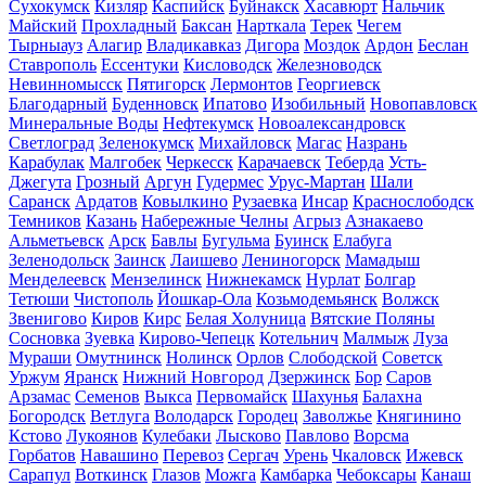
Сухокумск
Кизляр
Каспийск
Буйнакск
Хасавюрт
Нальчик
Майский
Прохладный
Баксан
Нарткала
Терек
Чегем
Тырныауз
Алагир
Владикавказ
Дигора
Моздок
Ардон
Беслан
Ставрополь
Ессентуки
Кисловодск
Железноводск
Невинномысск
Пятигорск
Лермонтов
Георгиевск
Благодарный
Буденновск
Ипатово
Изобильный
Новопавловск
Минеральные Воды
Нефтекумск
Новоалександровск
Светлоград
Зеленокумск
Михайловск
Магас
Назрань
Карабулак
Малгобек
Черкесск
Карачаевск
Теберда
Усть-
Джегута
Грозный
Аргун
Гудермес
Урус-Мартан
Шали
Саранск
Ардатов
Ковылкино
Рузаевка
Инсар
Краснослободск
Темников
Казань
Набережные Челны
Агрыз
Азнакаево
Альметьевск
Арск
Бавлы
Бугульма
Буинск
Елабуга
Зеленодольск
Заинск
Лаишево
Лениногорск
Мамадыш
Менделеевск
Мензелинск
Нижнекамск
Нурлат
Болгар
Тетюши
Чистополь
Йошкар-Ола
Козьмодемьянск
Волжск
Звенигово
Киров
Кирс
Белая Холуница
Вятские Поляны
Сосновка
Зуевка
Кирово-Чепецк
Котельнич
Малмыж
Луза
Мураши
Омутнинск
Нолинск
Орлов
Слободской
Советск
Уржум
Яранск
Нижний Новгород
Дзержинск
Бор
Саров
Арзамас
Семенов
Выкса
Первомайск
Шахунья
Балахна
Богородск
Ветлуга
Володарск
Городец
Заволжье
Княгинино
Кстово
Лукоянов
Кулебаки
Лысково
Павлово
Ворсма
Горбатов
Навашино
Перевоз
Сергач
Урень
Чкаловск
Ижевск
Сарапул
Воткинск
Глазов
Можга
Камбарка
Чебоксары
Канаш