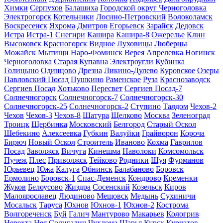
Химки
Серпухов
Балашиха
Городской округ Черноголовка
Электрогорск
Котельники
Лосино-Петровский
Волоколамск
Воскресенск
Яхрома
Дмитров
Егорьевск
Зарайск
Дедовск
Истра
Истра-1
Снегири
Кашира
Кашира-8
Ожерелье
Клин
Высоковск
Красногорск
Видное
Луховицы
Люберцы
Можайск
Мытищи
Наро-Фоминск
Верея
Апрелевка
Ногинск
Черноголовка
Старая Купавна
Электроугли
Кубинка
Голицыно
Одинцово
Дрезна
Ликино-Дулево
Куровское
Озеры
Павловский Посад
Пушкино
Раменское
Руза
Краснозаводск
Сергиев Посад
Хотьково
Пересвет
Сергиев Посад-7
Солнечногорск
Солнечногорск-7
Солнечногорск-30
Солнечногорск-25
Солнечногорск-2
Ступино
Талдом
Чехов-2
Чехов
Чехов-3
Чехов-8
Шатура
Щелково
Москва
Зеленоград
Троицк
Щербинка
Московский
Белгород
Старый Оскол
Шебекино
Алексеевка
Губкин
Валуйки
Грайворон
Короча
Бирюч
Новый Оскол
Строитель
Иваново
Кохма
Гаврилов
Посад
Заволжск
Вичуга
Кинешма
Наволоки
Комсомольск
Пучеж
Плес
Приволжск
Тейково
Родники
Шуя
Фурманов
Юрьевец
Южа
Калуга
Обнинск
Балабаново
Боровск
Ермолино
Боровск-1
Спас-Деменск
Кондрово
Кременки
Жуков
Белоусово
Жиздра
Сосенский
Козельск
Киров
Малоярославец
Людиново
Мещовск
Медынь
Сухиничи
Мосальск
Таруса
Юхнов
Юхнов-1
Юхнов-2
Кострома
Волгореченск
Буй
Галич
Мантурово
Макарьев
Кологрив
Нерехта
Нея
Солигалич
Чухлома
Шарья
Курск
Курчатов