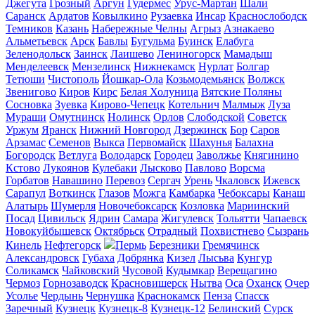
Джегута
Грозный
Аргун
Гудермес
Урус-Мартан
Шали
Саранск
Ардатов
Ковылкино
Рузаевка
Инсар
Краснослободск
Темников
Казань
Набережные Челны
Агрыз
Азнакаево
Альметьевск
Арск
Бавлы
Бугульма
Буинск
Елабуга
Зеленодольск
Заинск
Лаишево
Лениногорск
Мамадыш
Менделеевск
Мензелинск
Нижнекамск
Нурлат
Болгар
Тетюши
Чистополь
Йошкар-Ола
Козьмодемьянск
Волжск
Звенигово
Киров
Кирс
Белая Холуница
Вятские Поляны
Сосновка
Зуевка
Кирово-Чепецк
Котельнич
Малмыж
Луза
Мураши
Омутнинск
Нолинск
Орлов
Слободской
Советск
Уржум
Яранск
Нижний Новгород
Дзержинск
Бор
Саров
Арзамас
Семенов
Выкса
Первомайск
Шахунья
Балахна
Богородск
Ветлуга
Володарск
Городец
Заволжье
Княгинино
Кстово
Лукоянов
Кулебаки
Лысково
Павлово
Ворсма
Горбатов
Навашино
Перевоз
Сергач
Урень
Чкаловск
Ижевск
Сарапул
Воткинск
Глазов
Можга
Камбарка
Чебоксары
Канаш
Алатырь
Шумерля
Новочебоксарск
Козловка
Мариинский
Посад
Цивильск
Ядрин
Самара
Жигулевск
Тольятти
Чапаевск
Новокуйбышевск
Октябрьск
Отрадный
Похвистнево
Сызрань
Кинель
Нефтегорск
Пермь
Березники
Гремячинск
Александровск
Губаха
Добрянка
Кизел
Лысьва
Кунгур
Соликамск
Чайковский
Чусовой
Кудымкар
Верещагино
Чермоз
Горнозаводск
Красновишерск
Нытва
Оса
Оханск
Очер
Усолье
Чердынь
Чернушка
Краснокамск
Пенза
Спасск
Заречный
Кузнецк
Кузнецк-8
Кузнецк-12
Белинский
Сурск