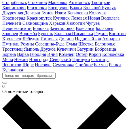
Старобельск
Стаханов
Марковка
Артемовск
Троицкое
Барвинково
Близнюки
Богодухов
Валки
Большой Бурлук
Двуречная
Дергачи
Змиев
Изюм
Кегичевка
Коломак
Красноград
Краснокутск
Купянск
Лозовая
Новая Водолага
Печенеги
Сахновщина
Харьков
Люботин
Чугуев
Первомайский
Боровая
Зачепиловка
Вовчанск
Балаклея
Золочев
Ворожба
Бурынь
Большая Писаревка
Глухов
Конотоп
Кролевец
Лебедин
Липовая Долина
Недригайлов
Ахтырка
Путивль
Ромны
Середина-Буда
Сумы
Шостка
Белополье
Тростянец
Ямполь
Дружба
Кувечичи
Батурин
Бобровица
Борзна
Варва
Городня
Ичня
Козелец
Остер
Короп
Корюковка
Мена
Нежин
Новгород-Северский
Прилуки
Сосница
Чернигов
Щорс
Носовка
Семеновка
Срибное
Бахмач
Репки
Куликовка
0
Отложенные товары