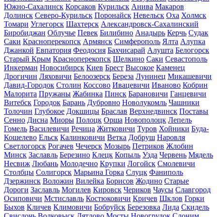
Южно-Сахалинск
Корсаков
Курильск
Анива
Макаров
Долинск
Северо-Курильск
Поронайск
Невельск
Оха
Холмск
Томари
Углегорск
Шахтерск
Александровск-Сахалинский
Биробиджан
Облучье
Певек
Билибино
Анадырь
Керчь
Судак
Саки
Красноперекопск
Армянск
Симферополь
Ялта
Алупка
Джанкой
Евпатория
Феодосия
Бахчисарай
Алушта
Белогорск
Старый Крым
Красноперекопск
Щелкино
Саки
Севастополь
Инкерман
Новосибирск
Киев
Брест
Высокое
Каменец
Дрогичин
Ляховичи
Белоозерск
Береза
Лунинец
Микашевичи
Давид-Городок
Столин
Коссово
Ивацевичи
Иваново
Кобрин
Малорита
Пружаны
Жабинка
Пинск
Барановичи
Ганцевичи
Витебск
Городок
Барань
Дубровно
Новолукомль
Чашники
Толочин
Глубокое
Докшицы
Браслав
Верхнедвинск
Поставы
Сенно
Дисна
Миоры
Полоцк
Орша
Новополоцк
Лепель
Гомель
Василевичи
Речица
Житковичи
Туров
Хойники
Буда-
Кошелево
Ельск
Калинковичи
Ветка
Добруш
Наровля
Светлогорск
Рогачев
Чечерск
Мозырь
Петриков
Жлобин
Минск
Заславль
Березино
Клецк
Копыль
Узда
Червень
Мядель
Несвиж
Любань
Молодечно
Крупки
Логойск
Смолевичи
Столбцы
Солигорск
Марьина Горка
Слуцк
Фаниполь
Дзержинск
Воложин
Вилейка
Борисов
Жодино
Старые
Дороги
Заславль
Могилев
Кировск
Чериков
Чаусы
Славгород
Осиповичи
Мстиславль
Костюковичи
Кричев
Шклов
Горки
Быхов
Кличев
Климовичи
Бобруйск
Березовка
Лида
Скидель
Свислочь
Волковыск
Дятлово
Мосты
Новогрудок
Слоним