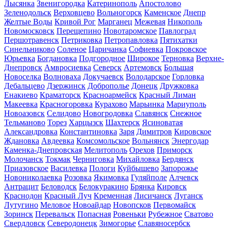
Лысянка
Звенигородка
Катеринополь
Апостолово
Зеленодольск
Верховцево
Вольногорск
Каменское
Днепр
Желтые Воды
Кривой Рог
Марганец
Межевая
Никополь
Новомосковск
Перещепино
Новотаромское
Павлоград
Першотравенск
Петриковка
Петропавловка
Пятихатки
Синельниково
Соленое
Царичанка
Софиевка
Покровское
Юрьевка
Богдановка
Подгородное
Широкое
Терновка
Верхне-
Днепровск
Амвросиевка
Северск
Артемовск
Большая
Новоселка
Волноваха
Докучаевск
Володарское
Горловка
Дебальцево
Дзержинск
Доброполье
Донецк
Дружковка
Енакиево
Краматорск
Красноармейск
Красный Лиман
Макеевка
Красногоровка
Курахово
Марьинка
Мариуполь
Новоазовск
Селидово
Новогродовка
Славянск
Снежное
Тельманово
Торез
Харцызск
Шахтерск
Ясиноватая
Александровка
Константиновка
Заря
Димитров
Кировское
Ждановка
Авдеевка
Комсомольское
Вольнянск
Энергодар
Каменка-Днепровская
Мелитополь
Орехов
Приморск
Молочанск
Токмак
Черниговка
Михайловка
Бердянск
Приазовское
Василевка
Пологи
Куйбышево
Запорожье
Новониколаевка
Розовка
Якимовка
Гуляйполе
Алчевск
Антрацит
Беловодск
Белокуракино
Брянка
Кировск
Краснодон
Красный Луч
Кременная
Лисичанск
Луганск
Лутугино
Меловое
Новоайдар
Новопсков
Первомайск
Зоринск
Перевальск
Попасная
Ровеньки
Рубежное
Сватово
Свердловск
Северодонецк
Зимогорье
Славяносербск