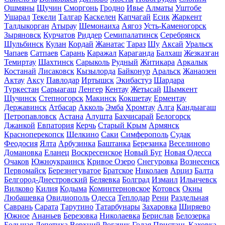
Ошмяны
Щучин
Сморгонь
Гродно
Ивье
Алматы
Уштобе
Ушарал
Текели
Талгар
Каскелен
Капчагай
Есик
Жаркент
Талдыкорган
Атырау
Шемонаиха
Аягоз
Усть-Каменогорск
Зыряновск
Курчатов
Риддер
Семипалатинск
Серебрянск
Шульбинск
Кулан
Кордай
Жанатас
Тараз
Шу
Аксай
Уральск
Чапаев
Сатпаев
Сарань
Каражал
Караганда
Балхаш
Жезказган
Темиртау
Шахтинск
Сарыколь
Рудный
Житикара
Аркалык
Костанай
Лисаковск
Кызылорда
Байконур
Аральск
Жанаозен
Актау
Аксу
Павлодар
Иртышск
Экибастуз
Шардара
Туркестан
Сарыагаш
Ленгер
Кентау
Жетысай
Шымкент
Щучинск
Степногорск
Макинск
Кокшетау
Ерментау
Державинск
Атбасар
Акколь
Эмба
Хромтау
Алга
Кандыагаш
Петропавловск
Астана
Алушта
Бахчисарай
Белогорск
Джанкой
Евпатория
Керчь
Старый Крым
Армянск
Красноперекопск
Щелкино
Саки
Симферополь
Судак
Феодосия
Ялта
Арбузинка
Баштанка
Березанка
Веселиново
Домановка
Еланец
Воскресенское
Новый Буг
Новая Одесса
Очаков
Южноукраинск
Кривое Озеро
Снегуровка
Вознесенск
Первомайск
Березнегуватое
Братское
Николаев
Арциз
Балта
Белгород-Днестровский
Беляевка
Болград
Измаил
Ильичевск
Вилково
Килия
Кодыма
Коминтерновское
Котовск
Окны
Любашевка
Овидиополь
Одесса
Теплодар
Рени
Раздельная
Саврань
Сарата
Тарутино
Татарбунары
Захаровка
Ширяево
Южное
Ананьев
Березовка
Николаевка
Берислав
Белозерка
Большая Лепетиха
Верхний Рогачик
Голая Пристань
Каховка