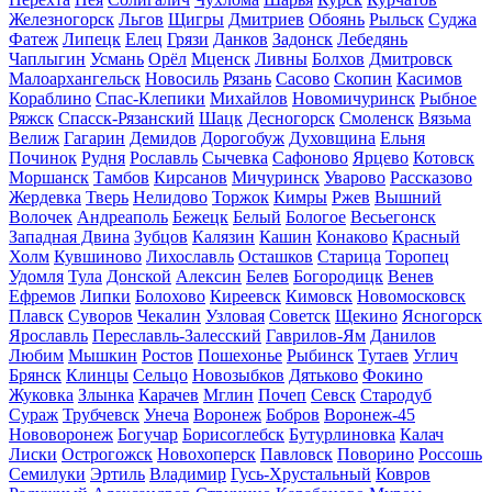
Железногорск
Льгов
Щигры
Дмитриев
Обоянь
Рыльск
Суджа
Фатеж
Липецк
Елец
Грязи
Данков
Задонск
Лебедянь
Чаплыгин
Усмань
Орёл
Мценск
Ливны
Болхов
Дмитровск
Малоархангельск
Новосиль
Рязань
Сасово
Скопин
Касимов
Кораблино
Спас-Клепики
Михайлов
Новомичуринск
Рыбное
Ряжск
Спасск-Рязанский
Шацк
Десногорск
Смоленск
Вязьма
Велиж
Гагарин
Демидов
Дорогобуж
Духовщина
Ельня
Починок
Рудня
Рославль
Сычевка
Сафоново
Ярцево
Котовск
Моршанск
Тамбов
Кирсанов
Мичуринск
Уварово
Рассказово
Жердевка
Тверь
Нелидово
Торжок
Кимры
Ржев
Вышний
Волочек
Андреаполь
Бежецк
Белый
Бологое
Весьегонск
Западная Двина
Зубцов
Калязин
Кашин
Конаково
Красный
Холм
Кувшиново
Лихославль
Осташков
Старица
Торопец
Удомля
Тула
Донской
Алексин
Белев
Богородицк
Венев
Ефремов
Липки
Болохово
Киреевск
Кимовск
Новомосковск
Плавск
Суворов
Чекалин
Узловая
Советск
Щекино
Ясногорск
Ярославль
Переславль-Залесский
Гаврилов-Ям
Данилов
Любим
Мышкин
Ростов
Пошехонье
Рыбинск
Тутаев
Углич
Брянск
Клинцы
Сельцо
Новозыбков
Дятьково
Фокино
Жуковка
Злынка
Карачев
Мглин
Почеп
Севск
Стародуб
Сураж
Трубчевск
Унеча
Воронеж
Бобров
Воронеж-45
Нововоронеж
Богучар
Борисоглебск
Бутурлиновка
Калач
Лиски
Острогожск
Новохоперск
Павловск
Поворино
Россошь
Семилуки
Эртиль
Владимир
Гусь-Хрустальный
Ковров