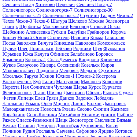
Сергиев Посад
Хотьково
Пересвет
Сергиев Посад-7
Солнечногорск
Солнечногорск-7
Солнечногорск-30
Солнечногорск-25
Солнечногорск-2
Ступино
Талдом
Чехов-2
Чехов
Чехов-3
Чехов-8
Шатура
Щелково
Москва
Зеленоград
Троицк
Щербинка
Московский
Белгород
Старый Оскол
Шебекино
Алексеевка
Губкин
Валуйки
Грайворон
Короча
Бирюч
Новый Оскол
Строитель
Иваново
Кохма
Гаврилов
Посад
Заволжск
Вичуга
Кинешма
Наволоки
Комсомольск
Пучеж
Плес
Приволжск
Тейково
Родники
Шуя
Фурманов
Юрьевец
Южа
Калуга
Обнинск
Балабаново
Боровск
Ермолино
Боровск-1
Спас-Деменск
Кондрово
Кременки
Жуков
Белоусово
Жиздра
Сосенский
Козельск
Киров
Малоярославец
Людиново
Мещовск
Медынь
Сухиничи
Мосальск
Таруса
Юхнов
Юхнов-1
Юхнов-2
Кострома
Волгореченск
Буй
Галич
Мантурово
Макарьев
Кологрив
Нерехта
Нея
Солигалич
Чухлома
Шарья
Курск
Курчатов
Железногорск
Льгов
Щигры
Дмитриев
Обоянь
Рыльск
Суджа
Фатеж
Липецк
Елец
Грязи
Данков
Задонск
Лебедянь
Чаплыгин
Усмань
Орёл
Мценск
Ливны
Болхов
Дмитровск
Малоархангельск
Новосиль
Рязань
Сасово
Скопин
Касимов
Кораблино
Спас-Клепики
Михайлов
Новомичуринск
Рыбное
Ряжск
Спасск-Рязанский
Шацк
Десногорск
Смоленск
Вязьма
Велиж
Гагарин
Демидов
Дорогобуж
Духовщина
Ельня
Починок
Рудня
Рославль
Сычевка
Сафоново
Ярцево
Котовск
Моршанск
Тамбов
Кирсанов
Мичуринск
Уварово
Рассказово