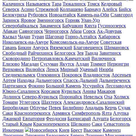
Калачинск
Называевск
Тара
Тюкалинск
Томск
Кедровый
Северск
Асино
Стрежевой
Колпашево
Барнаул
Алейск
Бийск
Белокуриха
Рубцовск
Новоалтайск
Камень-на-Оби
Славгород
Заринск
Яровое
Змеиногорск
Горняк
Улан-Удэ
Северобайкальск
Закаменск
Бабушкин
Кяхта
Гусиноозерск
Абакан
Саяногорск
Черногорск
Абаза
Сорск
Ак-Довурак
Кызыл
Чадан
Туран
Шагонар
Горно-Алтайск
Хабаровск
Николаевск-на-Амуре
Комсомольск-на-Амуре
Советская
Гавань
Бикин
Амурск
Вяземский
Благовещенск
Шимановск
Свободный
Райчихинск
Белогорск
Зея
Тында
Завитинск
Сковородино
Петропавловск-Камчатский
Вилючинск
Елизово
Магадан
Сусуман
Якутск
Алдан
Томмот
Нерюнгри
Верхоянск
Вилюйск
Ленск
Мирный
Удачный
Нюрба
Среднеколымск
Олекминск
Покровск
Владивосток
Арсеньев
Артем
Находка
Дальнегорск
Спасск-Дальний
Дальнереченск
Партизанск
Фокино
Большой Камень
Уссурийск
Лесозаводск
Южно-Сахалинск
Корсаков
Курильск
Анива
Макаров
Долинск
Северо-Курильск
Поронайск
Невельск
Оха
Холмск
Томари
Углегорск
Шахтерск
Александровск-Сахалинский
Биробиджан
Облучье
Певек
Билибино
Анадырь
Керчь
Судак
Саки
Красноперекопск
Армянск
Симферополь
Ялта
Алупка
Джанкой
Евпатория
Феодосия
Бахчисарай
Алушта
Белогорск
Старый Крым
Красноперекопск
Щелкино
Саки
Севастополь
Инкерман
Новосибирск
Киев
Брест
Высокое
Каменец
Дрогичин
Ляховичи
Белоозерск
Береза
Лунинец
Микашевичи