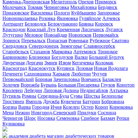
Каменка-Днепровская
Мелитополь
Орехов
Приморск
Молочанск
Токмак
Черниговка
Михайловка
Бердянск
Приазовское
Василевка
Пологи
Куйбышево
Запорожье
Новониколаевка
Розовка
Якимовка
Гуляйполе
Алчевск
Антрацит
Беловодск
Белокуракино
Брянка
Кировск
Краснодон
Красный Луч
Кременная
Лисичанск
Луганск
Лутугино
Меловое
Новоайдар
Новопсков
Первомайск
Зоринск
Перевальск
Попасная
Ровеньки
Рубежное
Сватово
Свердловск
Северодонецк
Зимогорье
Славяносербск
Старобельск
Стаханов
Марковка
Артемовск
Троицкое
Барвинково
Близнюки
Богодухов
Валки
Большой Бурлук
Двуречная
Дергачи
Змиев
Изюм
Кегичевка
Коломак
Красноград
Краснокутск
Купянск
Лозовая
Новая Водолага
Печенеги
Сахновщина
Харьков
Люботин
Чугуев
Первомайский
Боровая
Зачепиловка
Вовчанск
Балаклея
Золочев
Ворожба
Бурынь
Большая Писаревка
Глухов
Конотоп
Кролевец
Лебедин
Липовая Долина
Недригайлов
Ахтырка
Путивль
Ромны
Середина-Буда
Сумы
Шостка
Белополье
Тростянец
Ямполь
Дружба
Кувечичи
Батурин
Бобровица
Борзна
Варва
Городня
Ичня
Козелец
Остер
Короп
Корюковка
Мена
Нежин
Новгород-Северский
Прилуки
Сосница
Чернигов
Щорс
Носовка
Семеновка
Срибное
Бахмач
Репки
Куликовка
академия диабета
магазин диабетических товаров