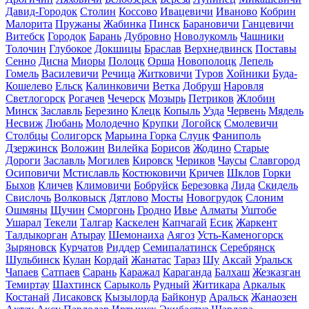
Давид-Городок
Столин
Коссово
Ивацевичи
Иваново
Кобрин
Малорита
Пружаны
Жабинка
Пинск
Барановичи
Ганцевичи
Витебск
Городок
Барань
Дубровно
Новолукомль
Чашники
Толочин
Глубокое
Докшицы
Браслав
Верхнедвинск
Поставы
Сенно
Дисна
Миоры
Полоцк
Орша
Новополоцк
Лепель
Гомель
Василевичи
Речица
Житковичи
Туров
Хойники
Буда-
Кошелево
Ельск
Калинковичи
Ветка
Добруш
Наровля
Светлогорск
Рогачев
Чечерск
Мозырь
Петриков
Жлобин
Минск
Заславль
Березино
Клецк
Копыль
Узда
Червень
Мядель
Несвиж
Любань
Молодечно
Крупки
Логойск
Смолевичи
Столбцы
Солигорск
Марьина Горка
Слуцк
Фаниполь
Дзержинск
Воложин
Вилейка
Борисов
Жодино
Старые
Дороги
Заславль
Могилев
Кировск
Чериков
Чаусы
Славгород
Осиповичи
Мстиславль
Костюковичи
Кричев
Шклов
Горки
Быхов
Кличев
Климовичи
Бобруйск
Березовка
Лида
Скидель
Свислочь
Волковыск
Дятлово
Мосты
Новогрудок
Слоним
Ошмяны
Щучин
Сморгонь
Гродно
Ивье
Алматы
Уштобе
Ушарал
Текели
Талгар
Каскелен
Капчагай
Есик
Жаркент
Талдыкорган
Атырау
Шемонаиха
Аягоз
Усть-Каменогорск
Зыряновск
Курчатов
Риддер
Семипалатинск
Серебрянск
Шульбинск
Кулан
Кордай
Жанатас
Тараз
Шу
Аксай
Уральск
Чапаев
Сатпаев
Сарань
Каражал
Караганда
Балхаш
Жезказган
Темиртау
Шахтинск
Сарыколь
Рудный
Житикара
Аркалык
Костанай
Лисаковск
Кызылорда
Байконур
Аральск
Жанаозен